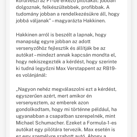
körülveszi az F1-be érkező pilótákat: jobban
dolgoznak, felkészültebbek, profibbak. A
tudomány jobban a rendelkezésükre áll, hogy
jobbá váljanak” – magyarázta Hakkinen.
Hakkinen arról is beszélt a lapnak, hogy
manapság egyre jobban az adott
versenyzőhöz fejlesztik és állítják be az
autókat – mindezt annak kapcsán mondta el,
hogy nekiszegezték a kérdést, hogy szerinte
ki tudná legyőzni Max Verstappent az RB19-
es volánjánál:
„Nagyon nehéz megválaszolni ezt a kérdést,
egyszerűen azért, mert amikor én
versenyeztem, az emberek azon
gondolkodtam, hogy mi történne például, ha
ugyanabban a csapatban szerepelnék, mint
Michael Schumacher. Ezeket a Formula-1-es
autókat egy pilótára tervezik. Max esetén is
ez egy személyre szabott autó. Ahogy a