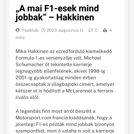
„A mai F1-esek mind
jobbak” – Hakkinen
Pasiklub
2023. augusztus 11.
0
4
mins
Mika Hakkinen az ezredforduló kiemelkedő
Formula-1-es versenyzője volt, Michael
Schumacher őt tekintette karrierje
legnagyobb ellenfelének, akivel 1998-ig
2001-ig gyakorlatilag minden évben
összecsaptak a világbajnoki címért, amelyet
kétszer el is hódított a McLarennel a ferraris
rivális elől.
A legendás finn most arról beszélt a
Motorsport.com francia kiadásának, hogy a
jelenlegi F1-es pilóták mind jobbak bizonyos
szempontból, mint ő valaha is volt a karrierje