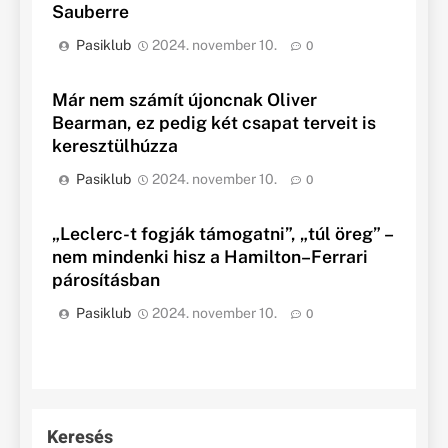
Sauberre
Pasiklub
2024. november 10.
0
Már nem számít újoncnak Oliver
Bearman, ez pedig két csapat terveit is
keresztülhúzza
Pasiklub
2024. november 10.
0
„Leclerc-t fogják támogatni”, „túl öreg” –
nem mindenki hisz a Hamilton–Ferrari
párosításban
Pasiklub
2024. november 10.
0
Keresés