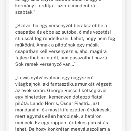
kormányt fordítja… szinte mindent rá
szabtak.”
„Szóval ha egy versenyzőt beraksz ebbe a
csapatba és ebbe az autóba, ő más vezetési
stílussal fog rendelkezni. Lehet, hogy nem fog
működni. Annak a pilótának egy másik
csapatban kell versenyeznie, ahol magára
fejlesztheti az autót, ami passzolhat hozzá.
Sok remek versenyző van…”
„Lewis nyilvánvalóan egy nagyszerű
világbajnok, aki fantasztikus munkát végzett
az évek során. George Russell kétségkívül
egy hihetetlen, keményen dolgozó fiatal
pilóta. Lando Norris, Oscar Piastri… azt
mondanám, ők most kifejezetten érdekesek,
mert egymás ellen harcolnak, a határon
mennek. Ez egy roppant érdekes párosítás
lehet. De hogy konkrétan megválaszoljam a