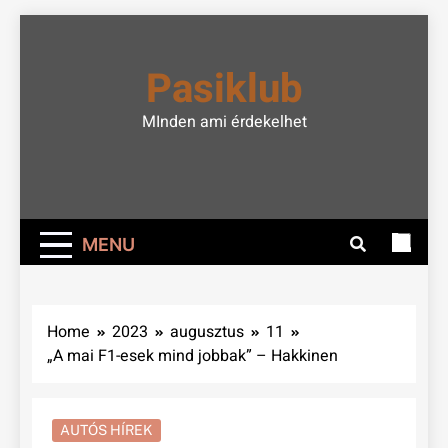
Skip
to
Pasiklub
content
MInden ami érdekelhet
MENU
Home
2023
augusztus
11
„A mai F1-esek mind jobbak” – Hakkinen
AUTÓS HÍREK