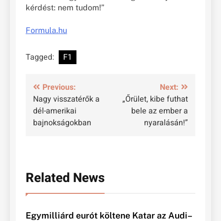
kérdést: nem tudom!”
Formula.hu
Tagged:
F1
Bejegyzés
Previous:
Next:
Nagy visszatérők a
„Őrület, kibe futhat
navigáció
dél-amerikai
bele az ember a
bajnokságokban
nyaralásán!”
Related News
Egymilliárd eurót költene Katar az Audi–