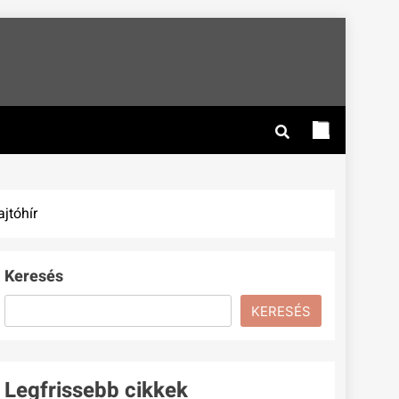
jtóhír
Keresés
KERESÉS
Legfrissebb cikkek