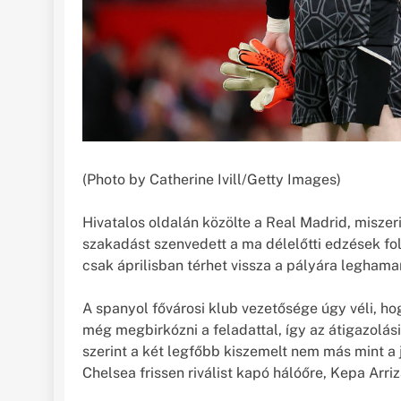
(Photo by Catherine Ivill/Getty Images)
Hivatalos oldalán közölte a Real Madrid, misze
szakadást szenvedett a ma délelőtti edzések fol
csak áprilisban térhet vissza a pályára leghama
A spanyol fővárosi klub vezetősége úgy véli, 
még megbirkózni a feladattal, így az átigazolási
szerint a két legfőbb kiszemelt nem más mint a j
Chelsea frissen riválist kapó hálóőre, Kepa Arri