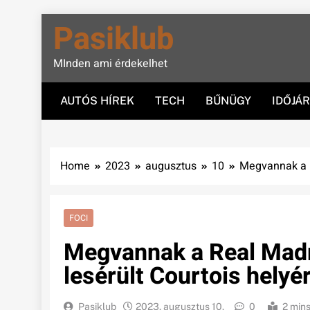
Skip
Pasiklub
to
content
MInden ami érdekelhet
AUTÓS HÍREK
TECH
BŰNÜGY
IDŐJÁ
Home
2023
augusztus
10
Megvannak a Re
FOCI
Megvannak a Real Madri
lesérült Courtois helyér
Pasiklub
2023. augusztus 10.
0
2 min