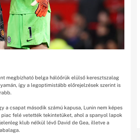
rint megbízható belga hálóőrük elülső keresztszalag
yamán, így a legoptimistább előrejelzések szerint is
rabb.
hogy a csapat második számú kapusa, Lunin nem képes
 piac felé vetették tekintetüket, ahol a spanyol lapok
elenleg klub nélkül lévő David de Gea, illetve a
zabalaga.