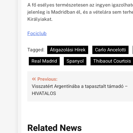
A fő esélyes természetesen az ingyen igazolhat
jelenleg is Madridban él, és a vételára sem te
Királyiakat.
Fociclub
Tagged:
Átigazolási Hírek
Carlo Ancelotti
Real Madrid
Spanyol
Thibaout Courtois
Bejegyzés
Previous:
Visszatért Argentínába a tapasztalt támadó –
navigáció
HIVATALOS
Related News