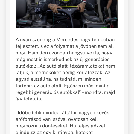
A nyári szünetig a Mercedes nagy tempóban
fejlesztett, s ez a folyamat a jövőben sem áll
meg, Hamilton azonban hangsúlyozta, hogy
még most is ismerkednek az új generációs
autókkal: „Az autó alatti légáramlatokat nem
látjuk, a mérnököket pedig korlátozzák. Az
agyad elszállna, ha tudnád, mi minden
történik az autó alatt. Egészen más, mint a
régebbi generációs autókkal” – mondta, majd
így folytatta.
„Időbe telik mindezt átlátni, nagyon kevés
erőforrásod van, szóval óvatosan kell
meghozni a döntéseket. Ha teljes gőzzel
elindulsz az egyik irányba, heteket