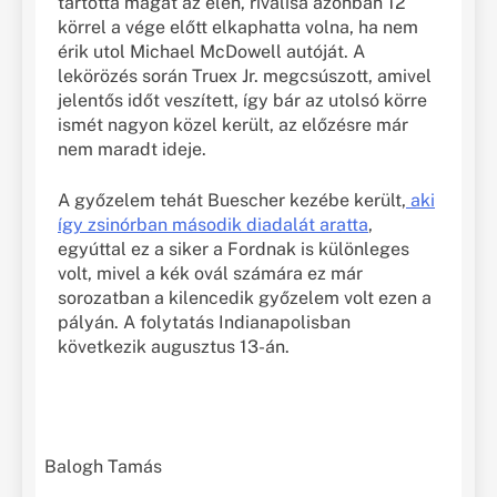
tartotta magát az élen, riválisa azonban 12
körrel a vége előtt elkaphatta volna, ha nem
érik utol Michael McDowell autóját. A
lekörözés során Truex Jr. megcsúszott, amivel
jelentős időt veszített, így bár az utolsó körre
ismét nagyon közel került, az előzésre már
nem maradt ideje.
A győzelem tehát Buescher kezébe került,
aki
így zsinórban második diadalát aratta
,
egyúttal ez a siker a Fordnak is különleges
volt, mivel a kék ovál számára ez már
sorozatban a kilencedik győzelem volt ezen a
pályán. A folytatás Indianapolisban
következik augusztus 13-án.
Balogh Tamás