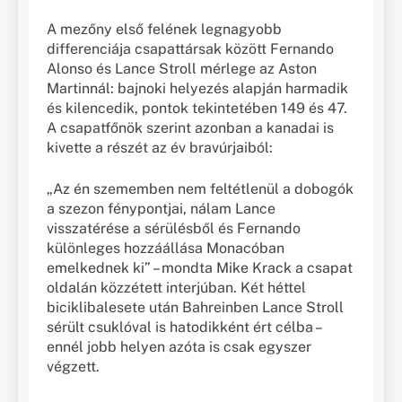
A mezőny első felének legnagyobb
differenciája csapattársak között Fernando
Alonso és Lance Stroll mérlege az Aston
Martinnál: bajnoki helyezés alapján harmadik
és kilencedik, pontok tekintetében 149 és 47.
A csapatfőnök szerint azonban a kanadai is
kivette a részét az év bravúrjaiból:
„Az én szememben nem feltétlenül a dobogók
a szezon fénypontjai, nálam Lance
visszatérése a sérülésből és Fernando
különleges hozzáállása Monacóban
emelkednek ki” – mondta Mike Krack a csapat
oldalán közzétett interjúban. Két héttel
biciklibalesete után Bahreinben Lance Stroll
sérült csuklóval is hatodikként ért célba –
ennél jobb helyen azóta is csak egyszer
végzett.