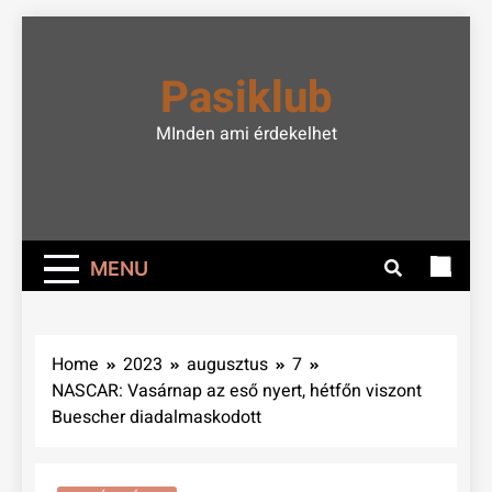
Skip
to
Pasiklub
content
MInden ami érdekelhet
MENU
Home
2023
augusztus
7
NASCAR: Vasárnap az eső nyert, hétfőn viszont
Buescher diadalmaskodott