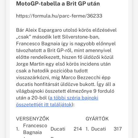
MotoGP-tabella a Brit GP után
https://formula.hu/parc-ferme/36233
Bár Aleix Espargaro utolsó körös előzésével
„csak” második lett Silverstone-ban,
Francesco Bagnaia így is nagyobb előnnyel
távozhatott a Brit GP-ről, mint amennyivel
előtte rendelkezett, hiszen fő üldözői közül
Jorge Martin egy első körös incidens után
csak a hatodik pozícióba tudott
visszazárkózni, míg Marco Bezzecchi épp
ducatis honfitársát üldözve bukott. Így áll a
világbajnoki összetett élmezőnye 9 forduló
után a 20-ból (
a többi széria bajnoki
összetettjét itt találjátok
):
VERSENYZŐK
GYÁRTÓK
Francesco
1.
Ducati
214
1.
Ducati
317
Bagnaia