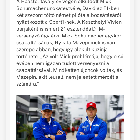
A Haastól tavaly év végén elküldött Mick
Schumacher unokatestvére, David az F1-ben
két szezont töltő német pilóta elbocsátásáról
nyilatkozott a Sport1-nek. A Keszthelyi Vivien
párjaként is ismert 21 esztendős DTM-
versenyző úgy érzi, Mick Schumacher egykori
csapattársának, Nyikita Mazepinnek is van
szerepe abban, hogy így alakult kuzinja
története: „Az volt Mick problémája, hogy első
évében nem igazán tudott versenyezni a
csapattársával. Mindketten újoncok voltak, és
Mazepin, akit leuralt, nem jelentett mércét a
számára.”