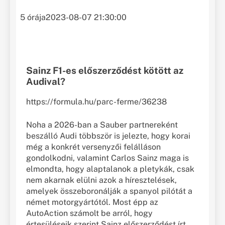
5 órája
2023-08-07 21:30:00
Sainz F1-es előszerződést kötött az
Audival?
https://formula.hu/parc-ferme/36238
Noha a 2026-ban a Sauber partnereként
beszálló Audi többször is jelezte, hogy korai
még a konkrét versenyzői felálláson
gondolkodni, valamint Carlos Sainz maga is
elmondta, hogy alaptalanok a pletykák, csak
nem akarnak elülni azok a híresztelések,
amelyek összeboronálják a spanyol pilótát a
német motorgyártótól. Most épp az
AutoAction számolt be arról, hogy
értesüléseik szerint Sainz előszerződést írt