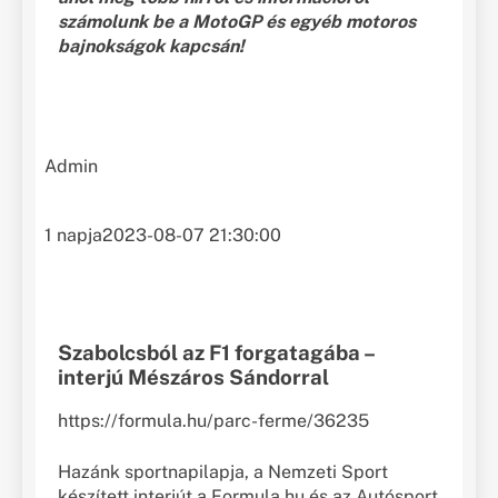
számolunk be a MotoGP és egyéb motoros
bajnokságok kapcsán!
Admin
1 napja
2023-08-07 21:30:00
Szabolcsból az F1 forgatagába –
interjú Mészáros Sándorral
https://formula.hu/parc-ferme/36235
Hazánk sportnapilapja, a Nemzeti Sport
készített interjút a Formula.hu és az Autósport