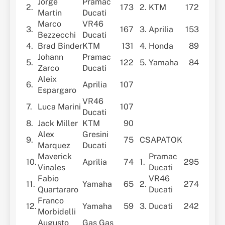
Jorge
Pramac
2.
173
2.
KTM
172
Martin
Ducati
Marco
VR46
3.
167
3.
Aprilia
153
Bezzecchi
Ducati
4.
Brad Binder
KTM
131
4.
Honda
89
Johann
Pramac
5.
122
5.
Yamaha
84
Zarco
Ducati
Aleix
6.
Aprilia
107
Espargaro
VR46
7.
Luca Marini
107
Ducati
8.
Jack Miller
KTM
90
Alex
Gresini
9.
75
CSAPATOK
Marquez
Ducati
Maverick
Pramac
10.
Aprilia
74
1.
295
Vinales
Ducati
Fabio
VR46
11.
Yamaha
65
2.
274
Quartararo
Ducati
Franco
12.
Yamaha
59
3.
Ducati
242
Morbidelli
Augusto
Gas Gas