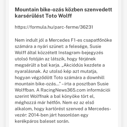
Mountain bike-ozás közben szenvedett
karsérülést Toto Wolff
https://formula.hu/parc-ferme/36231
Nem indult jól a Mercedes F1-es csapatfőnöke
számára a nyári szünet: a felesége, Susie
Wolff által közzétett Instagram-bejegyzés
utolsó fotóján az látszik, hogy férjének
megsérült a bal karja. „Akciódús kezdete a
nyaralásnak. Az utolsó kép azt mutatja,
hogyan végződött Toto számára a downhill
mountain bike-ozás…” – írta a posztban Susie
Wolffban. A RacingNews365.com információi
szerint Wolffnak a bal könyöke tört el,
méghozzá már hétfőn. Nem ez az első
alkalom, hogy kartörést szenved a Mercedes-
vezér: 2014-ben járt hasonlóan egy
kerékpáros baleset során.