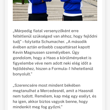
„Márpedig fiatal versenyzőként erre
feltétlenül szükséged van ahhoz, hogy fejlődni
tudj” – folytatta Schumacher. „A második
évében aztán erősebb csapattársat kapott
Kevin Magnussen személyében. Úgy
gondolom, hogy a Haas a körülményeket is
figyelembe véve nem adott neki elég időt a
fejlődéshez, hiszen a Formula–1 hihetetlenül
bonyolult.”
„Szerencsére most mindent békében
megtanulhat a Mercedesnél, amit a Haasnál
nem tudott. Remélem, kap még egy esélyt, és
ha igen, akkor biztos vagyok benne, hogy
mindenkit meg fog győzni.”