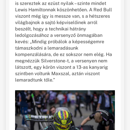
is szereztek az ezüst nyilak – szinte mindet
Lewis Hamiltonnak köszönhetően. A Red Bull
viszont még így is messze van, s a hétszeres
világbajnok a sajtó képviselőinek arról
beszélt, hogy a technikai hátrány
ledolgozásához a versenyző önmagában
kevés: „Mindig próbálok a képességemre
támaszkodni a lemaradásunk
kompenzálására, de ez sokszor nem elég. Ha
megnézzük Silverstone-t, a versenyen nem
látszott, egy körön viszont a 13-as kanyarig
szintben voltunk Maxszal, aztán viszont
lemaradtunk tőle.”