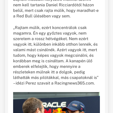
nem kell tartania Daniel Ricciardótól házon
belül, mert csak rajta múlik, hogy maradhat-e
a Red Bull ülésében vagy sem.
„Rajtam múlik, ezért koncentrálok csak
magamra. Én egy győztes vagyok, nem
szeretem a rossz hétvégéket. Nem ezért
vagyok itt, különben inkább otthon lennék, és
valami mást csinálnék. Azért vagyok itt, mert
tudom, hogy képes vagyok megcsinálni, és
korábban meg is csináltam. A kanapén ülő
emberek elfelejtik, hogy mennyire a
részleteken múlnak itt a dolgok, pedig
láthatták más pilótákkal, más csapatoknál is”
– idézi Perez szavait a Racingnews365.com.