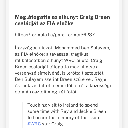
Meglátogatta az elhunyt Craig Breen
családját az FIA elnöke
https://formula.hu/parc-ferme/36237
Írországba utazott Mohammed ben Sulayem,
az FIA elnöke: a tavasszal tragikus
ralibalesetben elhunyt WRC-pilóta, Craig
Breen családját látogatta meg, illetve a
versenyző sírhelyénél is lerótta tiszteletét.
Ben Sulayem szerint Breen szüleivel, Rayjel
és Jackivel töltött némi időt, erről a közösségi
oldalán osztott meg két fotót:
Touching visit to Ireland to spend
some time with Ray and Jackie Breen
to honour the memory of their son
#WRC
star Craig.