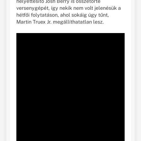
helyettesítő Josh Berry is összetörte
versenygépét, így nekik nem volt jelenésük a
hétfői folytatáson, ahol sokáig úgy tűnt,
Martin Truex Jr. megállíthatatlan lesz.