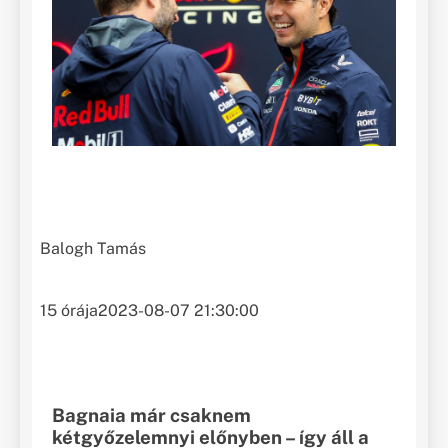
Balogh Tamás
15 órája
2023-08-07 21:30:00
Bagnaia már csaknem
kétgyőzelemnyi előnyben – így áll a