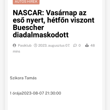
AUTÓS HÍREK
NASCAR: Vasárnap az
eső nyert, hétfőn viszont
Buescher
diadalmaskodott
Pasiklub
2023. augusztus 07.
0
48
mins
Szikora Tamás
1 órája
2023-08-07 21:30:00