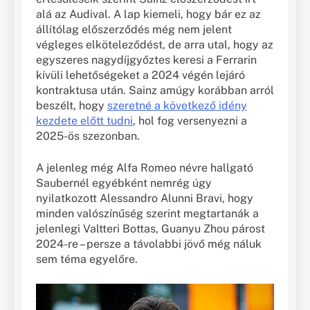
alá az Audival. A lap kiemeli, hogy bár ez az
állítólag előszerződés még nem jelent
végleges elköteleződést, de arra utal, hogy az
egyszeres nagydíjgyőztes keresi a Ferrarin
kívüli lehetőségeket a 2024 végén lejáró
kontraktusa után. Sainz amúgy korábban arról
beszélt, hogy
szeretné a következő idény
kezdete előtt tudni
, hol fog versenyezni a
2025-ös szezonban.
A jelenleg még Alfa Romeo névre hallgató
Saubernél egyébként nemrég úgy
nyilatkozott Alessandro Alunni Bravi, hogy
minden valószínűség szerint megtartanák a
jelenlegi Valtteri Bottas, Guanyu Zhou párost
2024-re – persze a távolabbi jövő még náluk
sem téma egyelőre.