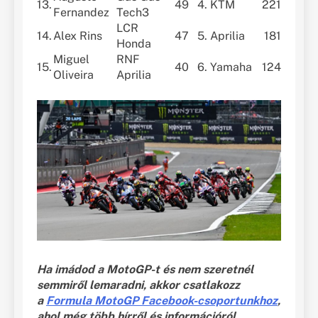
13.
49
4.
KTM
221
Fernandez
Tech3
LCR
14.
Alex Rins
47
5.
Aprilia
181
Honda
Miguel
RNF
15.
40
6.
Yamaha
124
Oliveira
Aprilia
Ha imádod a MotoGP-t és nem szeretnél
semmiről lemaradni, akkor csatlakozz
a
Formula MotoGP Facebook-csoportunkhoz
,
ahol még több hírről és információról