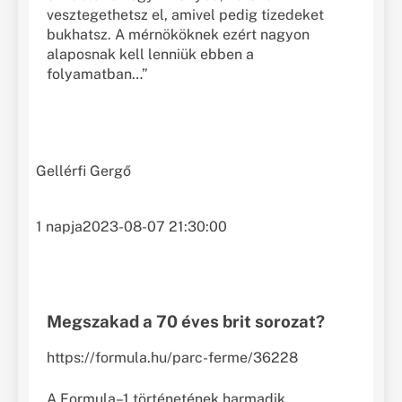
vesztegethetsz el, amivel pedig tizedeket
bukhatsz. A mérnököknek ezért nagyon
alaposnak kell lenniük ebben a
folyamatban…”
Gellérfi Gergő
1 napja
2023-08-07 21:30:00
Megszakad a 70 éves brit sorozat?
https://formula.hu/parc-ferme/36228
A Formula–1 történetének harmadik