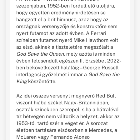
szezonjában, 1952-ben fordult elő utoljára,
hogy egyetlen eredményhirdetésen se
hangzott el a brit himnusz, azaz hogy az
országnak versenyzője és konstruktőre sem
nyert futamot az adott évben. A Ferrari
színeiben futamot nyerő Mike Hawthorn volt
az első, akinek a tiszteletére megszólalt a
God Save the Queen,
mely azóta is minden
évben felcsendült egészen II. Erzsébet 2022-
ben bekövetkezett haláláig – George Russell
interlagosi győzelmét immár a
God Save the
King
köszöntötte.
Az idei összes versenyt megnyerő Red Bull
viszont hiába székel Nagy-Britanniában,
osztrák színekben szerepel, s ha a hátralévő
tíz hétvégén nem változik a helyzet, akkor az
1953-tól tartó széria véget ér. A sorozat
életben tartására elsősorban a Mercedes, a
McLaren vagy Fernando Alonso