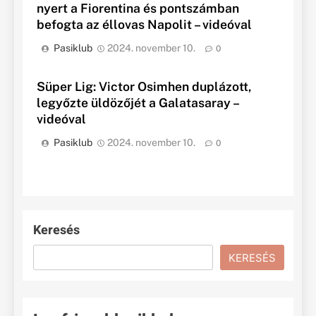
nyert a Fiorentina és pontszámban
befogta az éllovas Napolit – videóval
Pasiklub
2024. november 10.
0
Süper Lig: Victor Osimhen duplázott,
legyőzte üldözőjét a Galatasaray –
videóval
Pasiklub
2024. november 10.
0
Keresés
KERESÉS