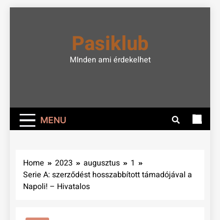
Skip
to
Pasiklub
content
MInden ami érdekelhet
MENU
Home
2023
augusztus
1
Serie A: szerződést hosszabbított támadójával a
Napoli! – Hivatalos