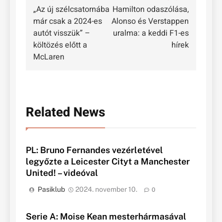
„Az új szélcsatornába
Hamilton odaszólása,
navigáció
már csak a 2024-es
Alonso és Verstappen
autót visszük” –
uralma: a keddi F1-es
költözés előtt a
hírek
McLaren
Related News
PL: Bruno Fernandes vezérletével
legyőzte a Leicester Cityt a Manchester
United! – videóval
Pasiklub
2024. november 10.
0
Serie A: Moise Kean mesterhármasával