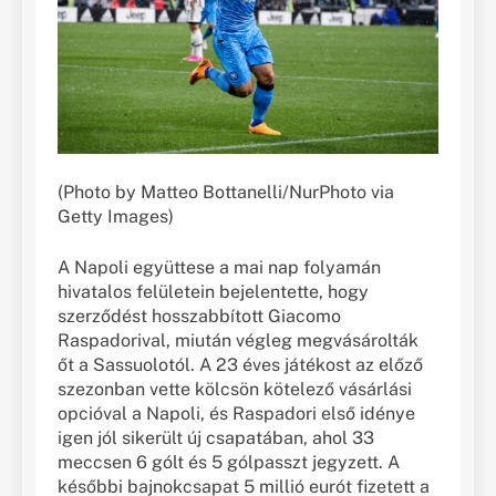
(Photo by Matteo Bottanelli/NurPhoto via
Getty Images)
A Napoli együttese a mai nap folyamán
hivatalos felületein bejelentette, hogy
szerződést hosszabbított Giacomo
Raspadorival, miután végleg megvásárolták
őt a Sassuolotól. A 23 éves játékost az előző
szezonban vette kölcsön kötelező vásárlási
opcióval a Napoli, és Raspadori első idénye
igen jól sikerült új csapatában, ahol 33
meccsen 6 gólt és 5 gólpasszt jegyzett. A
későbbi bajnokcsapat 5 millió eurót fizetett a