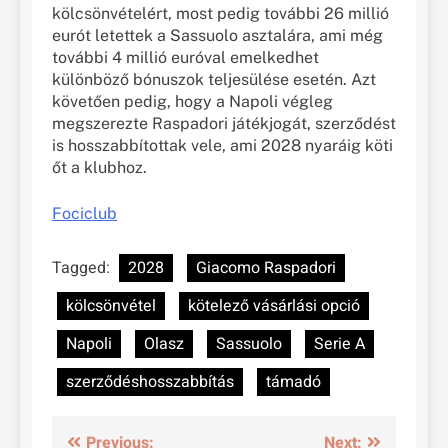
kölcsönvételért, most pedig további 26 millió
eurót letettek a Sassuolo asztalára, ami még
további 4 millió euróval emelkedhet
különböző bónuszok teljesülése esetén. Azt
követően pedig, hogy a Napoli végleg
megszerezte Raspadori játékjogát, szerződést
is hosszabbítottak vele, ami 2028 nyaráig köti
őt a klubhoz.
Fociclub
Tagged:
2028
Giacomo Raspadori
kölcsönvétel
kötelező vásárlási opció
Napoli
Olasz
Sassuolo
Serie A
szerződéshosszabbítás
támadó
Bejegyzés
Previous:
Next: