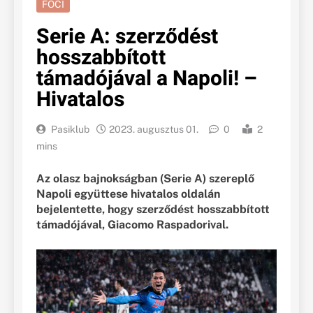
FOCI
Serie A: szerződést
hosszabbított
támadójával a Napoli! –
Hivatalos
Pasiklub
2023. augusztus 01.
0
2
mins
Az olasz bajnokságban (Serie A) szereplő
Napoli együttese hivatalos oldalán
bejelentette, hogy szerződést hosszabbított
támadójával, Giacomo Raspadorival.