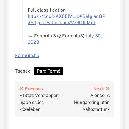
Full classification
https://t.co/xAX6ElVLJb
#BelgianGP
#F3
pic.twitter.com/Vz3lOLMpJj
— Formula 3 (@Formula3)
July 30,
2023
Formula.hu
Tagged:
Parc Fermé
Bejegyzés
Previous:
Next:
F1Stat: Verstappen
Alonso: A
navigáció
újabb csúcs
Hungaroring után
közelében
változtattunk