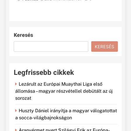
Keresés
KERESÉS
Legfrissebb cikkek
Lezárult az Európai Muaythai Liga első
állomása – magyar részvétellel debütált az új
sorozat
Huszty Dániel irányítja a magyar válogatottat
a socca-világbajnokságon
Aranyérmet nyert Szilágyi Erik az Európa-