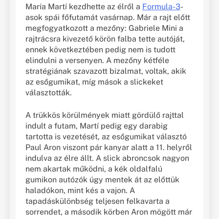
María Martí kezdhette az élről a
Formula-3
-
asok spái főfutamát vasárnap. Már a rajt előtt
megfogyatkozott a mezőny: Gabriele Mini a
rajtrácsra kivezető körön falba tette autóját,
ennek következtében pedig nem is tudott
elindulni a versenyen. A mezőny kétféle
stratégiának szavazott bizalmat, voltak, akik
az esőgumikat, míg mások a slickeket
választották.
A trükkös körülmények miatt gördülő rajttal
indult a futam, Martí pedig egy darabig
tartotta is vezetését, az esőgumikat választó
Paul Aron viszont pár kanyar alatt a 11. helyről
indulva az élre állt. A slick abroncsok nagyon
nem akartak működni, a kék oldalfalú
gumikon autózók úgy mentek át az előttük
haladókon, mint kés a vajon. A
tapadáskülönbség teljesen felkavarta a
sorrendet, a második körben Aron mögött már