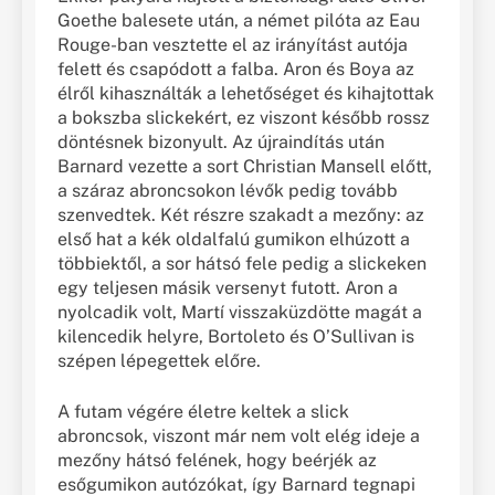
Goethe balesete után, a német pilóta az Eau
Rouge-ban vesztette el az irányítást autója
felett és csapódott a falba. Aron és Boya az
élről kihasználták a lehetőséget és kihajtottak
a bokszba slickekért, ez viszont később rossz
döntésnek bizonyult. Az újraindítás után
Barnard vezette a sort Christian Mansell előtt,
a száraz abroncsokon lévők pedig tovább
szenvedtek. Két részre szakadt a mezőny: az
első hat a kék oldalfalú gumikon elhúzott a
többiektől, a sor hátsó fele pedig a slickeken
egy teljesen másik versenyt futott. Aron a
nyolcadik volt, Martí visszaküzdötte magát a
kilencedik helyre, Bortoleto és O’Sullivan is
szépen lépegettek előre.
A futam végére életre keltek a slick
abroncsok, viszont már nem volt elég ideje a
mezőny hátsó felének, hogy beérjék az
esőgumikon autózókat, így Barnard tegnapi