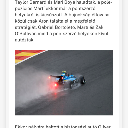
Taylor Barnard és Mari Boya haladtak, a pole-
pozíciós Martí ekkor már a pontszerző
helyekről is kicsúszott. A bajnokság éllovasai
közül csak Aron találta el a megfelelő
stratégiát, Gabriel Bortoleto, Martí és Zak
O’Sullivan mind a pontszerző helyeken kívül
autóztak.
Ekkor pályára hajtott a biztonsági autó Oliver