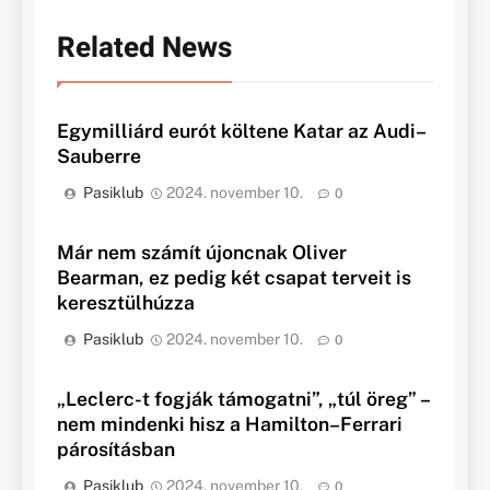
Related News
Egymilliárd eurót költene Katar az Audi–
Sauberre
Pasiklub
2024. november 10.
0
Már nem számít újoncnak Oliver
Bearman, ez pedig két csapat terveit is
keresztülhúzza
Pasiklub
2024. november 10.
0
„Leclerc-t fogják támogatni”, „túl öreg” –
nem mindenki hisz a Hamilton–Ferrari
párosításban
Pasiklub
2024. november 10.
0