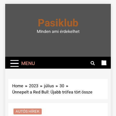
Skip
to
Pasiklub
content
MInden ami érdekelhet
MENU
Home
2023
július
30
Ünnepelt a Red Bull: Újabb trófea tört össze
AUTÓS HÍREK