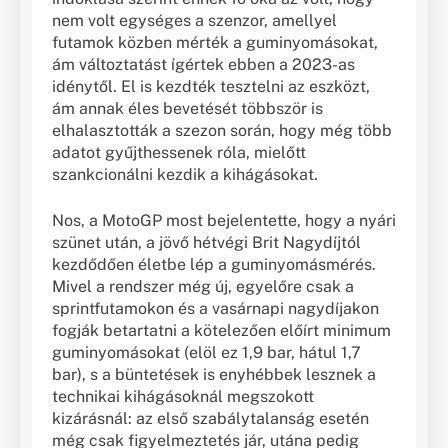
nem volt egységes a szenzor, amellyel
futamok közben mérték a guminyomásokat,
ám változtatást ígértek ebben a 2023-as
idénytől. El is kezdték tesztelni az eszközt,
ám annak éles bevetését többször is
elhalasztották a szezon során, hogy még több
adatot gyűjthessenek róla, mielőtt
szankcionálni kezdik a kihágásokat.
Nos, a MotoGP most bejelentette, hogy a nyári
szünet után, a jövő hétvégi Brit Nagydíjtól
kezdődően életbe lép a guminyomásmérés.
Mivel a rendszer még új, egyelőre csak a
sprintfutamokon és a vasárnapi nagydíjakon
fogják betartatni a kötelezően előírt minimum
guminyomásokat (elöl ez 1,9 bar, hátul 1,7
bar), s a büntetések is enyhébbek lesznek a
technikai kihágásoknál megszokott
kizárásnál: az első szabálytalanság esetén
még csak figyelmeztetés jár, utána pedig