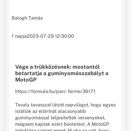
Balogh Tamás
1 napja
2023-07-29 12:30:00
Vége a trükközésnek: mostantól
betartatja a guminyomásszabályt a
MotoGP
https://formula.hu/parc-ferme/36171
Tavaly tavasszal látott napvilágot, hogy egyes
istállók az előírtnál alacsonyabb
guminyomással teljesítettek versenyeket,
mégsem kaptak ezért büntetést. A MotoGP
indoklása szerint ennek fő oka az volt, hogy