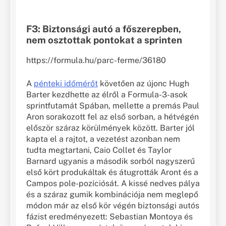
F3: Biztonsági autó a főszerepben,
nem osztottak pontokat a sprinten
https://formula.hu/parc-ferme/36180
A
pénteki időmérőt
követően az újonc Hugh
Barter kezdhette az élről a Formula-3-asok
sprintfutamát Spában, mellette a premás Paul
Aron sorakozott fel az első sorban, a hétvégén
először száraz körülmények között. Barter jól
kapta el a rajtot, a vezetést azonban nem
tudta megtartani, Caio Collet és Taylor
Barnard ugyanis a második sorból nagyszerű
első kört produkáltak és átugrották Aront és a
Campos pole-pozíciósát. A kissé nedves pálya
és a száraz gumik kombinációja nem meglepő
módon már az első kör végén biztonsági autós
fázist eredményezett: Sebastian Montoya és