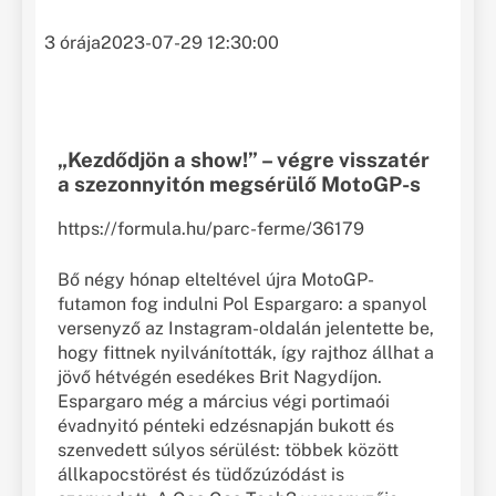
3 órája
2023-07-29 12:30:00
„Kezdődjön a show!” – végre visszatér
a szezonnyitón megsérülő MotoGP-s
https://formula.hu/parc-ferme/36179
Bő négy hónap elteltével újra MotoGP-
futamon fog indulni Pol Espargaro: a spanyol
versenyző az Instagram-oldalán jelentette be,
hogy fittnek nyilvánították, így rajthoz állhat a
jövő hétvégén esedékes Brit Nagydíjon.
Espargaro még a március végi portimaói
évadnyitó pénteki edzésnapján bukott és
szenvedett súlyos sérülést: többek között
állkapocstörést és tüdőzúzódást is