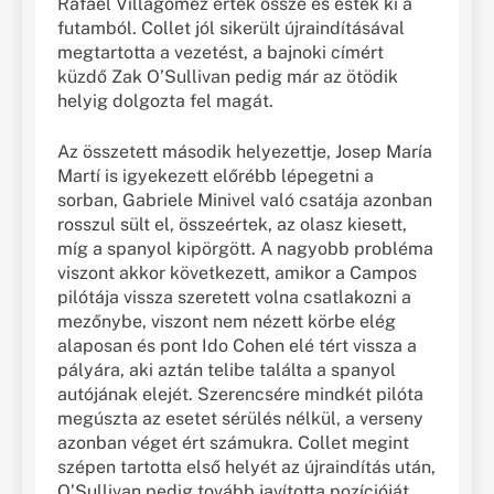
Rafael Villagomez értek össze és estek ki a
futamból. Collet jól sikerült újraindításával
megtartotta a vezetést, a bajnoki címért
küzdő Zak O’Sullivan pedig már az ötödik
helyig dolgozta fel magát.
Az összetett második helyezettje, Josep María
Martí is igyekezett előrébb lépegetni a
sorban, Gabriele Minivel való csatája azonban
rosszul sült el, összeértek, az olasz kiesett,
míg a spanyol kipörgött. A nagyobb probléma
viszont akkor következett, amikor a Campos
pilótája vissza szeretett volna csatlakozni a
mezőnybe, viszont nem nézett körbe elég
alaposan és pont Ido Cohen elé tért vissza a
pályára, aki aztán telibe találta a spanyol
autójának elejét. Szerencsére mindkét pilóta
megúszta az esetet sérülés nélkül, a verseny
azonban véget ért számukra. Collet megint
szépen tartotta első helyét az újraindítás után,
O’Sullivan pedig tovább javította pozícióját,