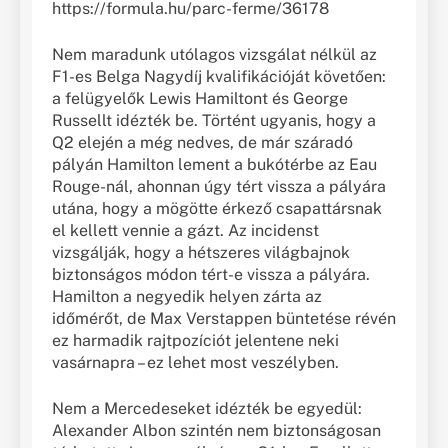
https://formula.hu/parc-ferme/36178
Nem maradunk utólagos vizsgálat nélkül az
F1-es Belga Nagydíj kvalifikációját követően:
a felügyelők Lewis Hamiltont és George
Russellt idézték be. Történt ugyanis, hogy a
Q2 elején a még nedves, de már száradó
pályán Hamilton lement a bukótérbe az Eau
Rouge-nál, ahonnan úgy tért vissza a pályára
utána, hogy a mögötte érkező csapattársnak
el kellett vennie a gázt. Az incidenst
vizsgálják, hogy a hétszeres világbajnok
biztonságos módon tért-e vissza a pályára.
Hamilton a negyedik helyen zárta az
időmérőt, de Max Verstappen büntetése révén
ez harmadik rajtpozíciót jelentene neki
vasárnapra – ez lehet most veszélyben.
Nem a Mercedeseket idézték be egyedül:
Alexander Albon szintén nem biztonságosan