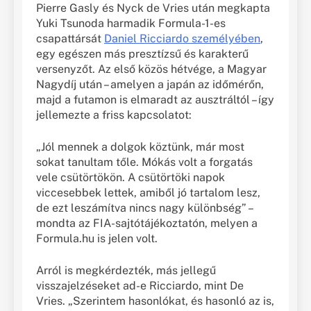
Pierre Gasly és Nyck de Vries után megkapta
Yuki Tsunoda harmadik Formula-1-es
csapattársát
Daniel Ricciardo személyében
,
egy egészen más presztízsű és karakterű
versenyzőt. Az első közös hétvége, a Magyar
Nagydíj után – amelyen a japán az időmérőn,
majd a futamon is elmaradt az ausztráltól – így
jellemezte a friss kapcsolatot:
„Jól mennek a dolgok köztünk, már most
sokat tanultam tőle. Mókás volt a forgatás
vele csütörtökön. A csütörtöki napok
viccesebbek lettek, amiből jó tartalom lesz,
de ezt leszámítva nincs nagy különbség” –
mondta az FIA-sajtótájékoztatón, melyen a
Formula.hu is jelen volt.
Arról is megkérdezték, más jellegű
visszajelzéseket ad-e Ricciardo, mint De
Vries. „Szerintem hasonlókat, és hasonló az is,