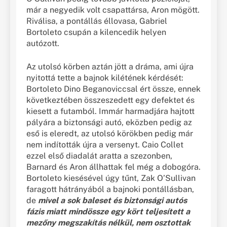
már a negyedik volt csapattársa, Aron mögött.
Riválisa, a pontállás éllovasa, Gabriel
Bortoleto csupán a kilencedik helyen
autózott.
Az utolsó körben aztán jött a dráma, ami újra
nyitottá tette a bajnok kilétének kérdését:
Bortoleto Dino Beganoviccsal ért össze, ennek
következtében összeszedett egy defektet és
kiesett a futamból. Immár harmadjára hajtott
pályára a biztonsági autó, eközben pedig az
eső is eleredt, az utolsó körökben pedig már
nem indították újra a versenyt. Caio Collet
ezzel első diadalát aratta a szezonben,
Barnard és Aron állhattak fel még a dobogóra.
Bortoleto kiesésével úgy tűnt, Zak O’Sullivan
faragott hátrányából a bajnoki pontállásban,
de
mivel a sok baleset és biztonsági autós
fázis miatt mindössze egy kört teljesített a
mezőny megszakítás nélkül, nem osztottak