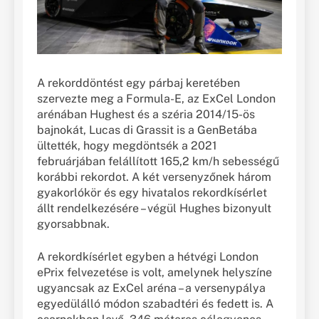
A rekorddöntést egy párbaj keretében
szervezte meg a Formula-E, az ExCel London
arénában Hughest és a széria 2014/15-ös
bajnokát, Lucas di Grassit is a GenBetába
ültették, hogy megdöntsék a 2021
februárjában felállított 165,2 km/h sebességű
korábbi rekordot. A két versenyzőnek három
gyakorlókör és egy hivatalos rekordkísérlet
állt rendelkezésére – végül Hughes bizonyult
gyorsabbnak.
A rekordkísérlet egyben a hétvégi London
ePrix felvezetése is volt, amelynek helyszíne
ugyancsak az ExCel aréna – a versenypálya
egyedülálló módon szabadtéri és fedett is. A