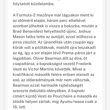
folytatott küzdelembe.
A Formula-2 mezőnye már lágyakon ment ki
az időmérő elején, három perc elteltével
azonban jöhettek is vissza a bokszba, miután a
Brad Benavidest helyettesítő újonc, Joshua
Mason falba tette az autóját, ezzel előhozva a
piros zászlót. Az újraindítás után csupán egy
körük volt a pilótáknak, mielőtt újra leszakadt
az ég, így a sor elején lévő Prema-páros járt a
legjobban. Oliver Bearman állt az élre, őt
csapattársa, a bajnokságot vezető Frederik
Vesti és Victor Martins követték. Mivel a
kvalifikáció második felére erősen eleredt az
eső, az időeredmények már nem változtak,
Bearman ezzel harmadik rajtelsőségét
szerezte debütáló idényében. A bajnoki
címért küzdő Vesti és Pourchaire a második és
ötödik helyen zártak, míg Ayumu Iwasa csak a
16. lett.