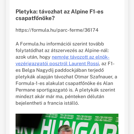
Pletyka: távozhat az Alpine F1-es
csapatfőnöke?
https://formula.hu/parc-ferme/36174
A Formula.hu információi szerint tovább
folytatódhat az átszervezés az Alpine-nál:
azok után, hogy
nemrég távozott az elnök-
vezérigazgatói posztról Laurent Rossi
, az F1-
es Belga Nagydíj paddockjában terjedő
pletykák alapján távozhat Otmar Szafnauer, a
Formula-1-es alakulat csapatfőnöke és Alan
Permane sportigazgató is. A pletykák szerint
mindezt akár már ma, pénteken délután
bejelentheti a francia istálló.