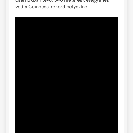
csarnokban levő, 346 méteres célegyenes
volt a Guinness-rekord helyszíne.