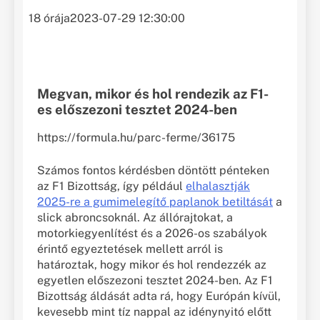
18 órája
2023-07-29 12:30:00
Megvan, mikor és hol rendezik az F1-
es előszezoni tesztet 2024-ben
https://formula.hu/parc-ferme/36175
Számos fontos kérdésben döntött pénteken
az F1 Bizottság, így például
elhalasztják
2025-re a gumimelegítő paplanok betiltását
a
slick abroncsoknál. Az állórajtokat, a
motorkiegyenlítést és a 2026-os szabályok
érintő egyeztetések mellett arról is
határoztak, hogy mikor és hol rendezzék az
egyetlen előszezoni tesztet 2024-ben. Az F1
Bizottság áldását adta rá, hogy Európán kívül,
kevesebb mint tíz nappal az idénynyitó előtt