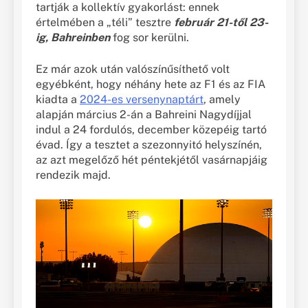
tartják a kollektív gyakorlást: ennek
értelmében a „téli” tesztre
február 21-től 23-
ig, Bahreinben
fog sor kerülni.
Ez már azok után valószínűsíthető volt
egyébként, hogy néhány hete az F1 és az FIA
kiadta a
2024-es versenynaptárt
, amely
alapján március 2-án a Bahreini Nagydíjjal
indul a 24 fordulós, december közepéig tartó
évad. Így a tesztet a szezonnyitó helyszínén,
az azt megelőző hét péntekjétől vasárnapjáig
rendezik majd.