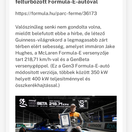
felturbózott Formula-E-autóval
https://formula.hu/parc-ferme/36173
Valószínűleg senki nem gondolta volna,
mielőtt belefutott ebbe a hírbe, de létező
Guinness-világrekord a legmagasabb zárt
térben elért sebesség, amelyet immáron Jake
Hughes, a McLaren Formula-E versenyzője
tart 218,71 km/h-val és a GenBeta
versenygéppel. (Ez a Gen3 Formula-E-autó
módosított verziója, többek között 350 kW
helyett 400 kW teljesítménnyel és
összkerékhajtással.)