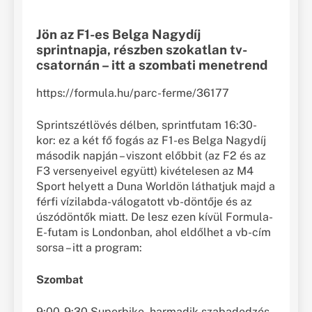
Jön az F1-es Belga Nagydíj
sprintnapja, részben szokatlan tv-
csatornán – itt a szombati menetrend
https://formula.hu/parc-ferme/36177
Sprintszétlövés délben, sprintfutam 16:30-
kor: ez a két fő fogás az F1-es Belga Nagydíj
második napján – viszont előbbit (az F2 és az
F3 versenyeivel együtt) kivételesen az M4
Sport helyett a Duna Worldön láthatjuk majd a
férfi vízilabda-válogatott vb-döntője és az
úszódöntők miatt. De lesz ezen kívül Formula-
E-futam is Londonban, ahol eldőlhet a vb-cím
sorsa – itt a program:
Szombat
9:00-9:30 Superbike, harmadik szabadedzés