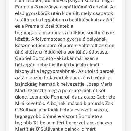
Nem esőben, de nedves pályán kezdte meg a
Formula-3 mezőnye a spái időmérő edzést. Az
első gyorskörök után kiderült, mely csapatok
találták el a legjobban a beállításokat: az ART
és a Prema pilótái tűntek a
legmagabiztosabbnak a trükkös körülmények
között. A folyamatosan gyorsuló pályának
köszönhetően percről percre változott az élen
álló kiléte, a félidőnél a pontállás éllovasa,
Gabriel Bortoleto – aki akár már ezen a
hétvégén bebiztosíthatja bajnoki címét –
bizonyult a leggyorsabbnak. Az utolsó percek
aztán igazán felkavarták a mezőnyt, végül a
bajnokság harmadik helyezettje, Josep María
Martí szerezte meg a pole-pozíciót, őt két
újonc, Leonardo Fornaroli és az olasz Gabriele
Mini követték. A bajnoki második premás Zak
O’Sullivan a hatodik helyig csúszott vissza,
legnagyobb örömére viszont Bortoleto a
legjobb 12-be sem fért be, ezzel visszahozva
Martít és O’Sullivant a bajnoki címért