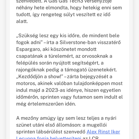
szenvedett. A Gas Gas Tech3 versenyzője
néhány hete elmondta, hogy hetekig enni sem
tudott, így rengeteg súlyt veszített ez idő
alatt.
„Szükség lesz egy kis időre, de mindent bele
fogok adni” – írta a Silverstone-ban visszatérő
Espargaro, aki köszönetet mondott
csapatának a türelemért, az orvosoknak a
felépülés során nyújtott segítségért, a
rajongóknak pedig a támogató üzenetekért.
„Kezdődjön a show!” – zárta bejegyzését a
motoros, akinek valóban tulajdonképpen most
indul majd a 2023-as idénye, hiszen egyetlen
időmérőn, sprinten vagy futamon sem indult el
még értelemszerűen idén.
A mezőny amúgy így sem lesz teljes a nyári
szünet utáni első állomáson: a mugellói
sprinten lábsérülést szenvedő
Alex Rinst Iker
Lecuona fogja helyettesíteni
az LCR