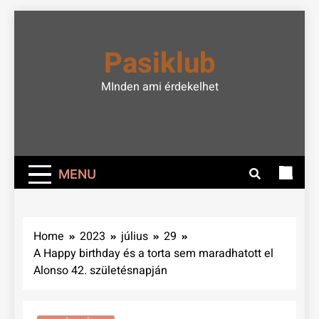
Skip
to
Pasiklub
content
MInden ami érdekelhet
MENU
Home
2023
július
29
A Happy birthday és a torta sem maradhatott el
Alonso 42. születésnapján