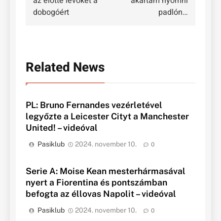
az előtte lévőket a
akartam nyomni
dobogóért
padlón…
Related News
PL: Bruno Fernandes vezérletével
legyőzte a Leicester Cityt a Manchester
United! – videóval
Pasiklub
2024. november 10.
0
Serie A: Moise Kean mesterhármasával
nyert a Fiorentina és pontszámban
befogta az éllovas Napolit – videóval
Pasiklub
2024. november 10.
0