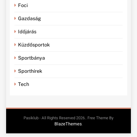
Foci
Gazdaság
Időjárás
Küzdősportok
Sportbánya
Sporthírek
Tech
Pasiklub - All Rights Reserved 2026.. Free Theme By
BlazeThemes
.