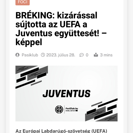
FOCI
BRÉKING: kizárással
sújtotta az UEFA a
Juventus együttesét! –
képpel
Pasiklub
2023. július 28.
0
3 mins
Az Európai Labdarúgó-szövetség (UEFA)