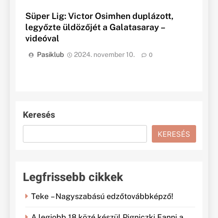
Süper Lig: Victor Osimhen duplázott,
legyőzte üldözőjét a Galatasaray –
videóval
Pasiklub
2024. november 10.
0
Keresés
KERESÉS
Legfrissebb cikkek
Teke – Nagyszabású edzőtovábbképző!
A legjobb 18 közé készül Pigniczki Fanni a