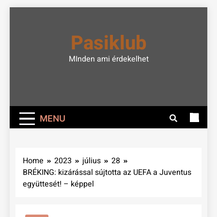
Skip
to
Pasiklub
content
MInden ami érdekelhet
MENU
Home
2023
július
28
BRÉKING: kizárással sújtotta az UEFA a Juventus
együttesét! – képpel