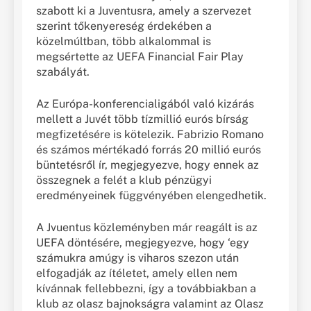
szabott ki a Juventusra, amely a szervezet
szerint tőkenyereség érdekében a
közelmúltban, több alkalommal is
megsértette az UEFA Financial Fair Play
szabályát.
Az Európa-konferencialigából való kizárás
mellett a Juvét több tízmillió eurós bírság
megfizetésére is kötelezik. Fabrizio Romano
és számos mértékadó forrás 20 millió eurós
büntetésről ír, megjegyezve, hogy ennek az
összegnek a felét a klub pénzügyi
eredményeinek függvényében elengedhetik.
A Jvuentus közleményben már reagált is az
UEFA döntésére, megjegyezve, hogy ‘egy
számukra amúgy is viharos szezon után
elfogadják az ítéletet, amely ellen nem
kívánnak fellebbezni, így a továbbiakban a
klub az olasz bajnokságra valamint az Olasz