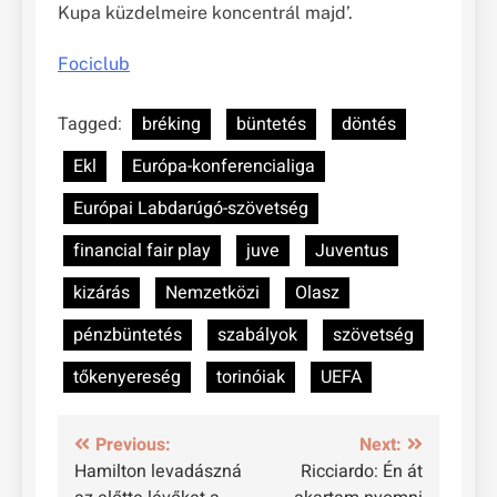
Kupa küzdelmeire koncentrál majd’.
Fociclub
Tagged:
bréking
büntetés
döntés
Ekl
Európa-konferencialiga
Európai Labdarúgó-szövetség
financial fair play
juve
Juventus
kizárás
Nemzetközi
Olasz
pénzbüntetés
szabályok
szövetség
tőkenyereség
torinóiak
UEFA
Bejegyzés
Previous:
Next:
Hamilton levadászná
Ricciardo: Én át
navigáció