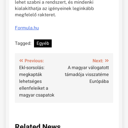
lehet szabni a rendszert, és mindenki
kialakíthatja az igényeinek leginkább
megfelelő rakteret.
Formula.hu
Tagged:
Egyéb
Bejegyzés
Previous:
Next:
Ekl-sorsolás:
A magyar válogatott
navigáció
megkapták
támadója visszatérne
lehetséges
Európába
ellenfeleiket a
magyar csapatok
Related News