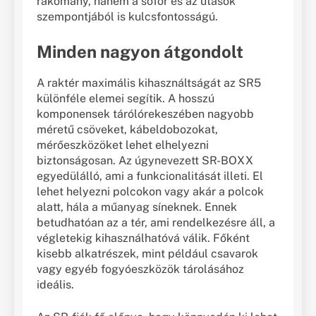
rakomány, hanem a sofőr és az utasok
szempontjából is kulcsfontosságú.
Minden nagyon átgondolt
A raktér maximális kihasználtságát az SR5
különféle elemei segítik. A hosszú
komponensek tárólórekeszében nagyobb
méretű csöveket, kábeldobozokat,
mérőeszközöket lehet elhelyezni
biztonságosan. Az úgynevezett SR-BOXX
egyedülálló, ami a funkcionalitását illeti. El
lehet helyezni polcokon vagy akár a polcok
alatt, hála a műanyag síneknek. Ennek
betudhatóan az a tér, ami rendelkezésre áll, a
végletekig kihasználhatóvá válik. Főként
kisebb alkatrészek, mint például csavarok
vagy egyéb fogyóeszközök tárolásához
ideális.