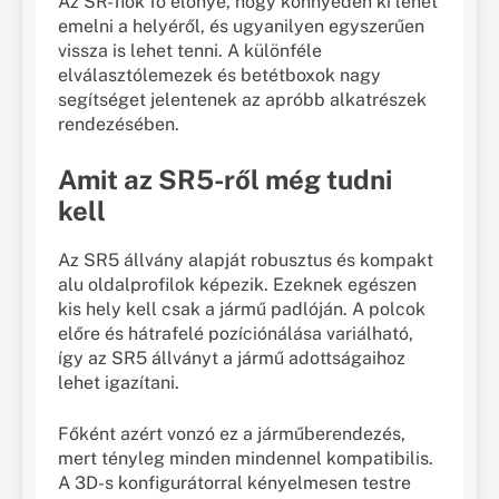
Az SR-fiók fő előnye, hogy könnyedén ki lehet
emelni a helyéről, és ugyanilyen egyszerűen
vissza is lehet tenni. A különféle
elválasztólemezek és betétboxok nagy
segítséget jelentenek az apróbb alkatrészek
rendezésében.
Amit az SR5-ről még tudni
kell
Az SR5 állvány alapját robusztus és kompakt
alu oldalprofilok képezik. Ezeknek egészen
kis hely kell csak a jármű padlóján. A polcok
előre és hátrafelé pozíciónálása variálható,
így az SR5 állványt a jármű adottságaihoz
lehet igazítani.
Főként azért vonzó ez a járműberendezés,
mert tényleg minden mindennel kompatibilis.
A 3D-s konfigurátorral kényelmesen testre