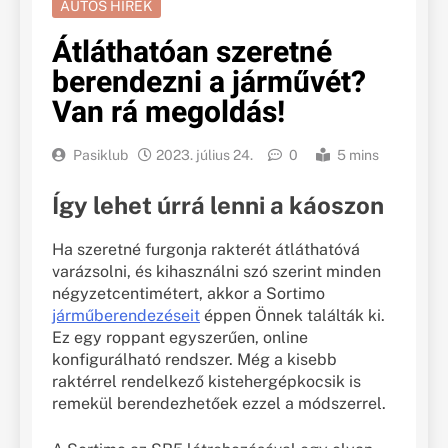
AUTÓS HÍREK
Átláthatóan szeretné
berendezni a járművét?
Van rá megoldás!
Pasiklub
2023. július 24.
0
5 mins
Így lehet úrrá lenni a káoszon
Ha szeretné furgonja rakterét átláthatóvá
varázsolni, és kihasználni szó szerint minden
négyzetcentimétert, akkor a Sortimo
járműberendezéseit
éppen Önnek találták ki.
Ez egy roppant egyszerűen, online
konfigurálható rendszer. Még a kisebb
raktérrel rendelkező kistehergépkocsik is
remekül berendezhetőek ezzel a módszerrel.