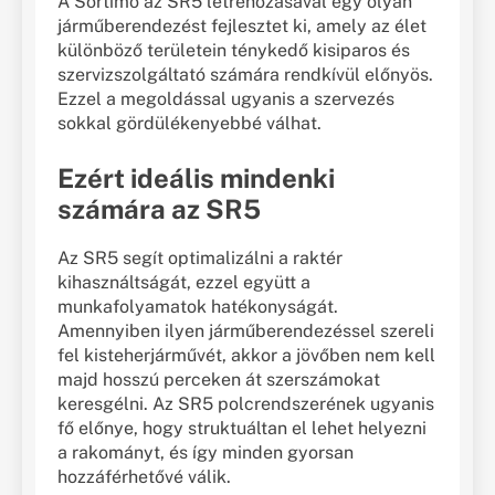
A Sortimo az SR5 létrehozásával egy olyan
járműberendezést fejlesztet ki, amely az élet
különböző területein ténykedő kisiparos és
szervizszolgáltató számára rendkívül előnyös.
Ezzel a megoldással ugyanis a szervezés
sokkal gördülékenyebbé válhat.
Ezért ideális mindenki
számára az SR5
Az SR5 segít optimalizálni a raktér
kihasználtságát, ezzel együtt a
munkafolyamatok hatékonyságát.
Amennyiben ilyen járműberendezéssel szereli
fel kisteherjárművét, akkor a jövőben nem kell
majd hosszú perceken át szerszámokat
keresgélni. Az SR5 polcrendszerének ugyanis
fő előnye, hogy struktuáltan el lehet helyezni
a rakományt, és így minden gyorsan
hozzáférhetővé válik.