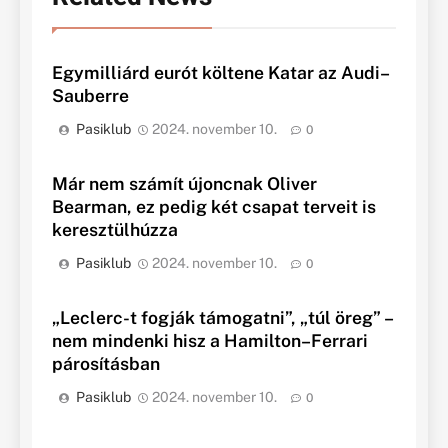
Egymilliárd eurót költene Katar az Audi–
Sauberre
Pasiklub
2024. november 10.
0
Már nem számít újoncnak Oliver
Bearman, ez pedig két csapat terveit is
keresztülhúzza
Pasiklub
2024. november 10.
0
„Leclerc-t fogják támogatni”, „túl öreg” –
nem mindenki hisz a Hamilton–Ferrari
párosításban
Pasiklub
2024. november 10.
0