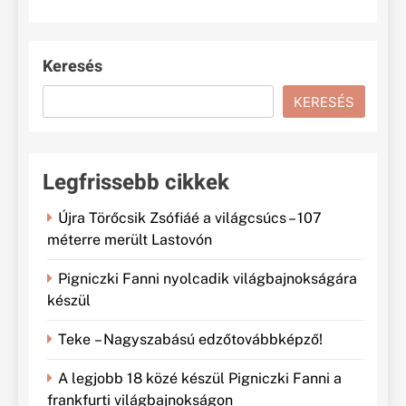
Keresés
KERESÉS
Legfrissebb cikkek
Újra Törőcsik Zsófiáé a világcsúcs – 107
méterre merült Lastovón
Pigniczki Fanni nyolcadik világbajnokságára
készül
Teke – Nagyszabású edzőtovábbképző!
A legjobb 18 közé készül Pigniczki Fanni a
frankfurti világbajnokságon