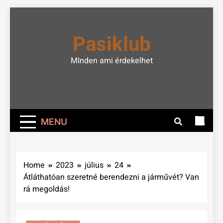
Skip
to
Pasiklub
content
MInden ami érdekelhet
MENU
Home
2023
július
24
Átláthatóan szeretné berendezni a járművét? Van
rá megoldás!