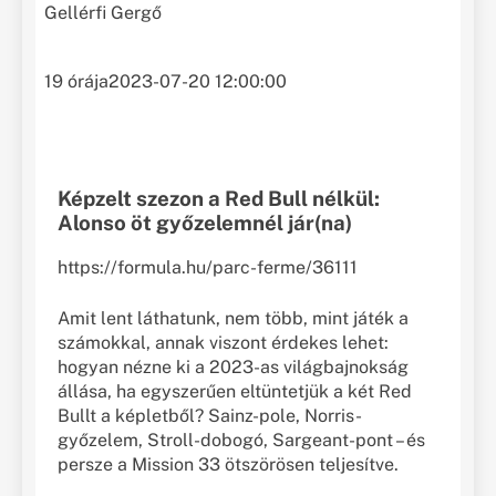
Gellérfi Gergő
19 órája
2023-07-20 12:00:00
Képzelt szezon a Red Bull nélkül:
Alonso öt győzelemnél jár(na)
https://formula.hu/parc-ferme/36111
Amit lent láthatunk, nem több, mint játék a
számokkal, annak viszont érdekes lehet:
hogyan nézne ki a 2023-as világbajnokság
állása, ha egyszerűen eltüntetjük a két Red
Bullt a képletből? Sainz-pole, Norris-
győzelem, Stroll-dobogó, Sargeant-pont – és
persze a Mission 33 ötszörösen teljesítve.