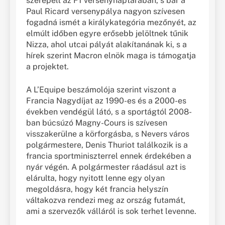
szerepelt az F1 versenynaptárában, s bár a
Paul Ricard versenypálya nagyon szívesen
fogadná ismét a királykategória mezőnyét, az
elmúlt időben egyre erősebb jelöltnek tűnik
Nizza, ahol utcai pályát alakítanának ki, s a
hírek szerint Macron elnök maga is támogatja
a projektet.
A L’Equipe beszámolója szerint viszont a
Francia Nagydíjat az 1990-es és a 2000-es
években vendégül látó, s a sportágtól 2008-
ban búcsúzó Magny-Cours is szívesen
visszakerülne a körforgásba, s Nevers város
polgármestere, Denis Thuriot találkozik is a
francia sportminiszterrel ennek érdekében a
nyár végén. A polgármester ráadásul azt is
elárulta, hogy nyitott lenne egy olyan
megoldásra, hogy két francia helyszín
váltakozva rendezi meg az ország futamát,
ami a szervezők válláról is sok terhet levenne.