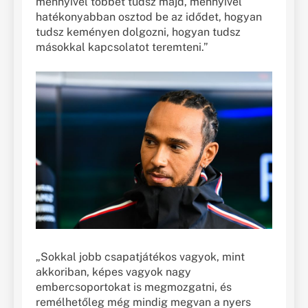
mennyivel többet tudsz majd, mennyivel
hatékonyabban osztod be az idődet, hogyan
tudsz keményen dolgozni, hogyan tudsz
másokkal kapcsolatot teremteni.”
„Sokkal jobb csapatjátékos vagyok, mint
akkoriban, képes vagyok nagy
embercsoportokat is megmozgatni, és
remélhetőleg még mindig megvan a nyers