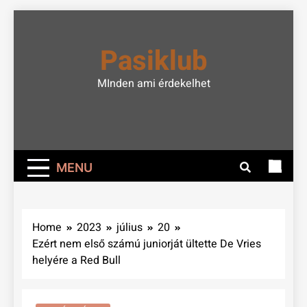
Skip
to
Pasiklub
content
MInden ami érdekelhet
MENU
Home
2023
július
20
Ezért nem első számú juniorját ültette De Vries
helyére a Red Bull