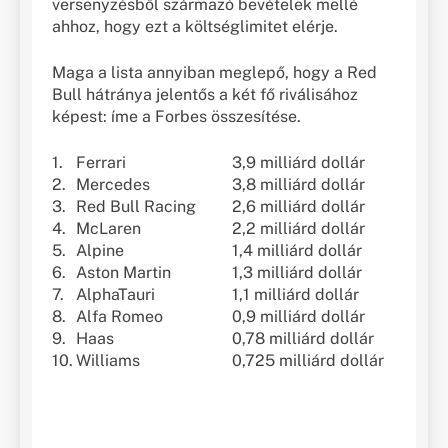
versenyzésből származó bevételek mellé
ahhoz, hogy ezt a költséglimitet elérje.
Maga a lista annyiban meglepő, hogy a Red
Bull hátránya jelentős a két fő riválisához
képest: íme a Forbes összesítése.
1.
Ferrari
3,9 milliárd dollár
2.
Mercedes
3,8 milliárd dollár
3.
Red Bull Racing
2,6 milliárd dollár
4.
McLaren
2,2 milliárd dollár
5.
Alpine
1,4 milliárd dollár
6.
Aston Martin
1,3 milliárd dollár
7.
AlphaTauri
1,1 milliárd dollár
8.
Alfa Romeo
0,9 milliárd dollár
9.
Haas
0,78 milliárd dollár
10.
Williams
0,725 milliárd dollár