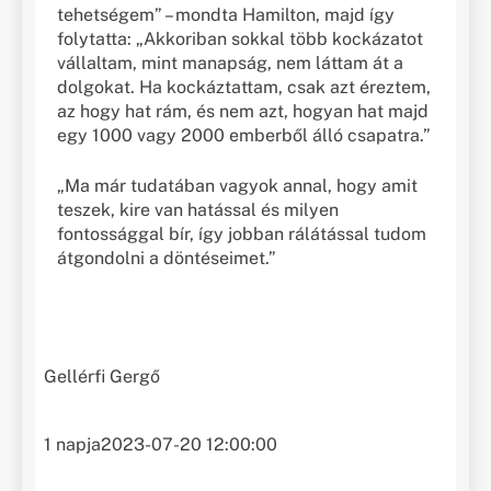
tehetségem” – mondta Hamilton, majd így
folytatta: „Akkoriban sokkal több kockázatot
vállaltam, mint manapság, nem láttam át a
dolgokat. Ha kockáztattam, csak azt éreztem,
az hogy hat rám, és nem azt, hogyan hat majd
egy 1000 vagy 2000 emberből álló csapatra.”
„Ma már tudatában vagyok annal, hogy amit
teszek, kire van hatással és milyen
fontossággal bír, így jobban rálátással tudom
átgondolni a döntéseimet.”
Gellérfi Gergő
1 napja
2023-07-20 12:00:00