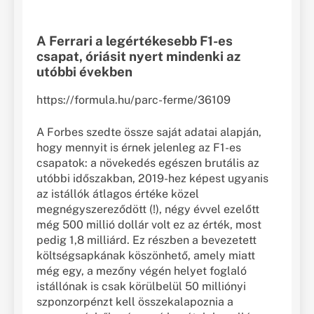
A Ferrari a legértékesebb F1-es
csapat, óriásit nyert mindenki az
utóbbi években
https://formula.hu/parc-ferme/36109
A Forbes szedte össze saját adatai alapján,
hogy mennyit is érnek jelenleg az F1-es
csapatok: a növekedés egészen brutális az
utóbbi időszakban, 2019-hez képest ugyanis
az istállók átlagos értéke közel
megnégyszereződött (!), négy évvel ezelőtt
még 500 millió dollár volt ez az érték, most
pedig 1,8 milliárd. Ez részben a bevezetett
költségsapkának köszönhető, amely miatt
még egy, a mezőny végén helyet foglaló
istállónak is csak körülbelül 50 milliónyi
szponzorpénzt kell összekalapoznia a