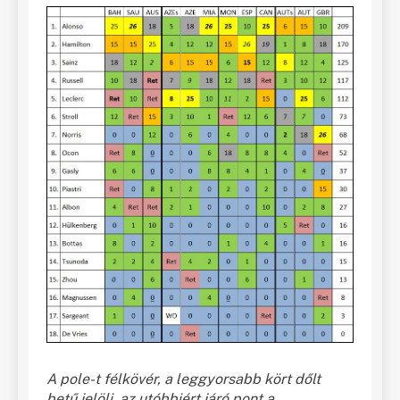
A pole-t félkövér, a leggyorsabb kört dőlt
betű jelöli, az utóbbiért járó pont a