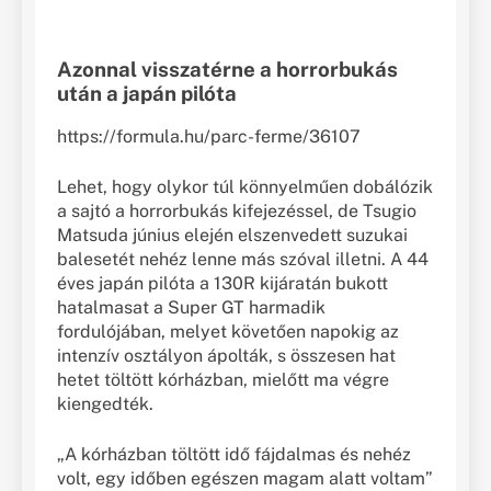
Azonnal visszatérne a horrorbukás
után a japán pilóta
https://formula.hu/parc-ferme/36107
Lehet, hogy olykor túl könnyelműen dobálózik
a sajtó a horrorbukás kifejezéssel, de Tsugio
Matsuda június elején elszenvedett suzukai
balesetét nehéz lenne más szóval illetni. A 44
éves japán pilóta a 130R kijáratán bukott
hatalmasat a Super GT harmadik
fordulójában, melyet követően napokig az
intenzív osztályon ápolták, s összesen hat
hetet töltött kórházban, mielőtt ma végre
kiengedték.
„A kórházban töltött idő fájdalmas és nehéz
volt, egy időben egészen magam alatt voltam”