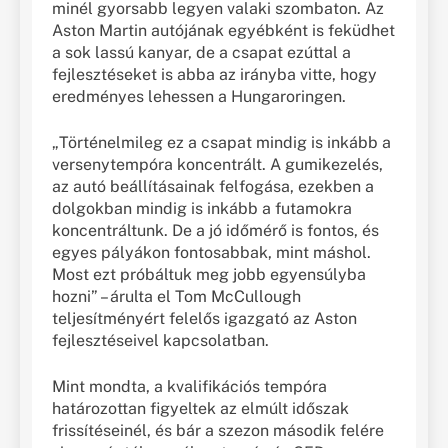
minél gyorsabb legyen valaki szombaton. Az
Aston Martin autójának egyébként is feküdhet
a sok lassú kanyar, de a csapat ezúttal a
fejlesztéseket is abba az irányba vitte, hogy
eredményes lehessen a Hungaroringen.
„Történelmileg ez a csapat mindig is inkább a
versenytempóra koncentrált. A gumikezelés,
az autó beállításainak felfogása, ezekben a
dolgokban mindig is inkább a futamokra
koncentráltunk. De a jó időmérő is fontos, és
egyes pályákon fontosabbak, mint máshol.
Most ezt próbáltuk meg jobb egyensúlyba
hozni” – árulta el Tom McCullough
teljesítményért felelős igazgató az Aston
fejlesztéseivel kapcsolatban.
Mint mondta, a kvalifikációs tempóra
határozottan figyeltek az elmúlt időszak
frissítéseinél, és bár a szezon második felére