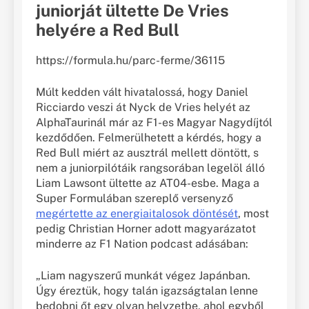
juniorját ültette De Vries
helyére a Red Bull
https://formula.hu/parc-ferme/36115
Múlt kedden vált hivatalossá, hogy Daniel
Ricciardo veszi át Nyck de Vries helyét az
AlphaTaurinál már az F1-es Magyar Nagydíjtól
kezdődően. Felmerülhetett a kérdés, hogy a
Red Bull miért az ausztrál mellett döntött, s
nem a juniorpilótáik rangsorában legelöl álló
Liam Lawsont ültette az AT04-esbe. Maga a
Super Formulában szereplő versenyző
megértette az energiaitalosok döntését
, most
pedig Christian Horner adott magyarázatot
minderre az F1 Nation podcast adásában:
„Liam nagyszerű munkát végez Japánban.
Úgy éreztük, hogy talán igazságtalan lenne
bedobni őt egy olyan helyzetbe, ahol egyből