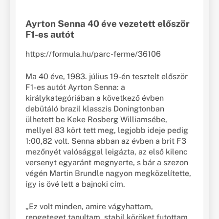
Ayrton Senna 40 éve vezetett először
F1-es autót
https://formula.hu/parc-ferme/36106
Ma 40 éve, 1983. július 19-én tesztelt először
F1-es autót Ayrton Senna: a
királykategóriában a következő évben
debütáló brazil klasszis Doningtonban
ülhetett be Keke Rosberg Williamsébe,
mellyel 83 kört tett meg, legjobb ideje pedig
1:00,82 volt. Senna abban az évben a brit F3
mezőnyét valósággal leigázta, az első kilenc
versenyt egyaránt megnyerte, s bár a szezon
végén Martin Brundle nagyon megközelítette,
így is övé lett a bajnoki cím.
„Ez volt minden, amire vágyhattam,
rengeteget tanultam, stabil köröket futottam,