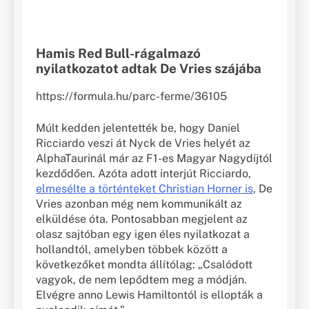
Hamis Red Bull-rágalmazó
nyilatkozatot adtak De Vries szájába
https://formula.hu/parc-ferme/36105
Múlt kedden jelentették be, hogy Daniel
Ricciardo veszi át Nyck de Vries helyét az
AlphaTaurinál már az F1-es Magyar Nagydíjtól
kezdődően. Azóta adott interjút Ricciardo,
elmesélte a történteket Christian Horner is
, De
Vries azonban még nem kommunikált az
elküldése óta. Pontosabban megjelent az
olasz sajtóban egy igen éles nyilatkozat a
hollandtól, amelyben többek között a
következőket mondta állítólag: „Csalódott
vagyok, de nem lepődtem meg a módján.
Elvégre anno Lewis Hamiltontól is ellopták a