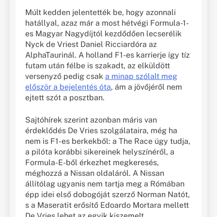
Múlt kedden jelentették be, hogy azonnali
hatállyal, azaz már a most hétvégi Formula-1-
es Magyar Nagydíjtól kezdődően lecserélik
Nyck de Vriest Daniel Ricciardóra az
AlphaTaurinál. A holland F1-es karrierje így tíz
futam után félbe is szakadt, az elküldött
versenyző pedig csak
a minap szólalt meg
először a bejelentés óta
, ám a jövőjéről nem
ejtett szót a posztban.
Sajtóhírek szerint azonban máris van
érdeklődés De Vries szolgálataira, még ha
nem is F1-es berkekből: a The Race úgy tudja,
a pilóta korábbi sikereinek helyszínéről, a
Formula-E-ből érkezhet megkeresés,
méghozzá a Nissan oldaláról. A Nissan
állítólag ugyanis nem tartja meg a Rómában
épp idei első dobogóját szerző Norman Natót,
s a Maseratit erősítő Edoardo Mortara mellett
De Vries lehet az egyik kiszemelt.