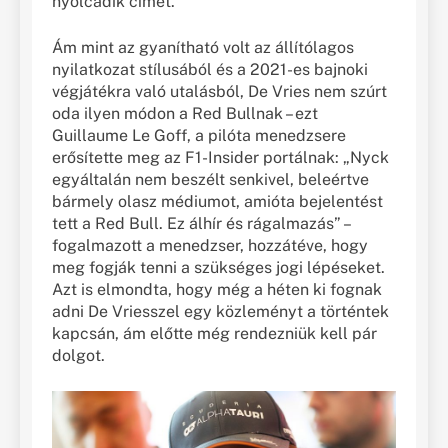
nyolcadik címét.”
Ám mint az gyanítható volt az állítólagos
nyilatkozat stílusából és a 2021-es bajnoki
végjátékra való utalásból, De Vries nem szúrt
oda ilyen módon a Red Bullnak – ezt
Guillaume Le Goff, a pilóta menedzsere
erősítette meg az F1-Insider portálnak: „Nyck
egyáltalán nem beszélt senkivel, beleértve
bármely olasz médiumot, amióta bejelentést
tett a Red Bull. Ez álhír és rágalmazás” –
fogalmazott a menedzser, hozzátéve, hogy
meg fogják tenni a szükséges jogi lépéseket.
Azt is elmondta, hogy még a héten ki fognak
adni De Vriesszel egy közleményt a történtek
kapcsán, ám előtte még rendezniük kell pár
dolgot.