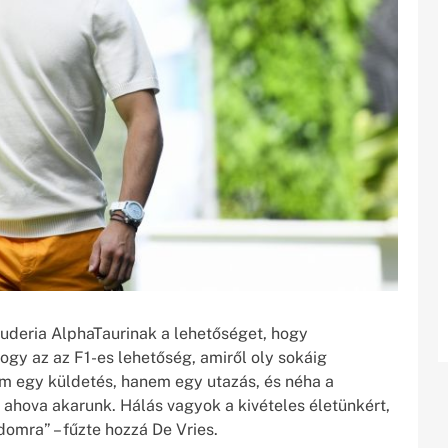
deria AlphaTaurinak a lehetőséget, hogy
gy az az F1-es lehetőség, amiről oly sokáig
nem egy küldetés, hanem egy utazás, és néha a
 ahova akarunk. Hálás vagyok a kivételes életünkért,
omra” – fűzte hozzá De Vries.