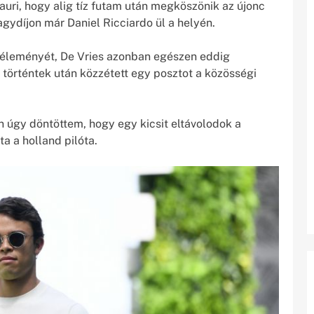
auri, hogy alig tíz futam után megköszönik az újonc
gydíjon már Daniel Ricciardo ül a helyén.
véleményét, De Vries azonban egészen eddig
a történtek után közzétett egy posztot a közösségi
n úgy döntöttem, hogy egy kicsit eltávolodok a
ta a holland pilóta.