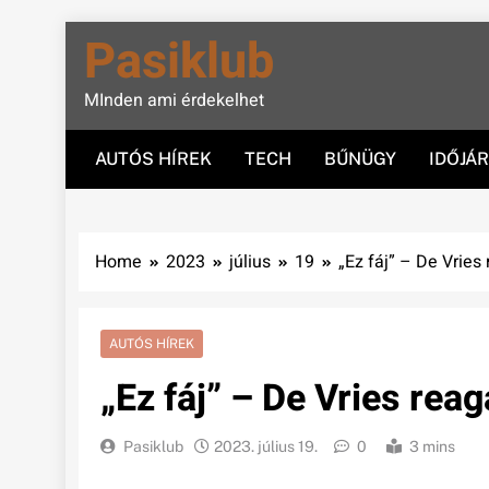
Skip
Pasiklub
to
content
MInden ami érdekelhet
AUTÓS HÍREK
TECH
BŰNÜGY
IDŐJÁ
Home
2023
július
19
„Ez fáj” – De Vries
AUTÓS HÍREK
„Ez fáj” – De Vries reag
Pasiklub
2023. július 19.
0
3 mins