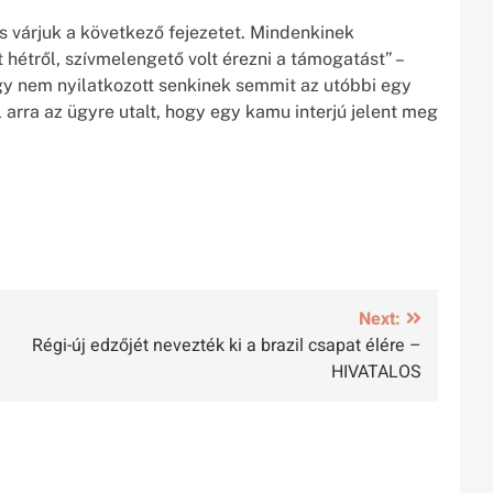
s várjuk a következő fejezetet. Mindenkinek
hétről, szívmelengető volt érezni a támogatást” –
ogy nem nyilatkozott senkinek semmit az utóbbi egy
el arra az ügyre utalt, hogy egy kamu interjú jelent meg
Next:
Régi-új edzőjét nevezték ki a brazil csapat élére –
HIVATALOS