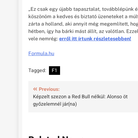
„Ez csak egy újabb tapasztalat, továbblépünk é
köszönöm a kedves és biztató üzeneteket a múlt 
zárta a holland, aki annyit még megemlített, h
hétben, így ha bárki mást állít, az valótlan. Ezz
vele nemrég:
erről itt írtunk részletesebben!
Formula.hu
Tagged:
F1
Bejegyzés
Previous:
Képzelt szezon a Red Bull nélkül: Alonso öt
navigáció
győzelemnél jár(na)