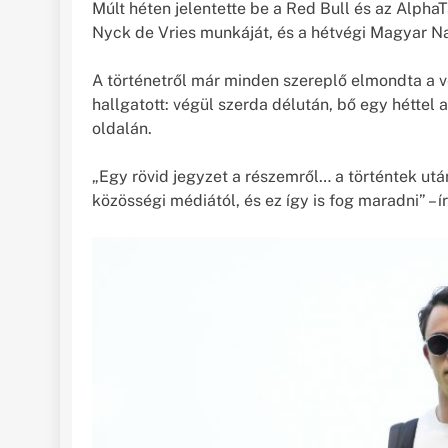
Múlt héten jelentette be a Red Bull és az AlphaT
Nyck de Vries munkáját, és a hétvégi Magyar Na
A történetről már minden szereplő elmondta a 
hallgatott: végül szerda délután, bő egy héttel 
oldalán.
„Egy rövid jegyzet a részemről… a történtek utá
közösségi médiától, és ez így is fog maradni” – ír