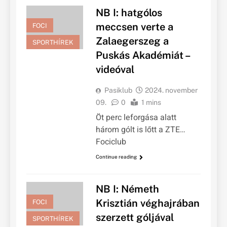
NB I: hatgólos
meccsen verte a
FOCI
Zalaegerszeg a
SPORTHÍREK
Puskás Akadémiát –
videóval
Pasiklub
2024. november
09.
0
1 mins
Öt perc leforgása alatt
három gólt is lőtt a ZTE…
Fociclub
Continue reading
NB I: Németh
Krisztián véghajrában
FOCI
szerzett góljával
SPORTHÍREK