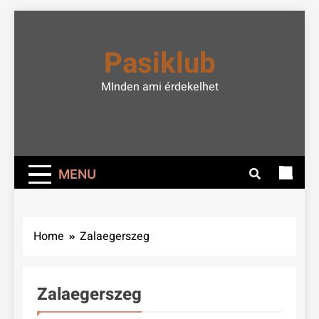
Skip
to
Pasiklub
content
MInden ami érdekelhet
MENU
Home
Zalaegerszeg
Zalaegerszeg