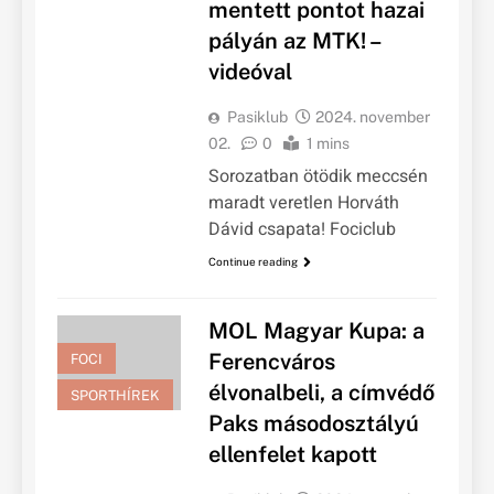
mentett pontot hazai
pályán az MTK! –
videóval
Pasiklub
2024. november
02.
0
1 mins
Sorozatban ötödik meccsén
maradt veretlen Horváth
Dávid csapata! Fociclub
Continue reading
MOL Magyar Kupa: a
Ferencváros
FOCI
élvonalbeli, a címvédő
SPORTHÍREK
Paks másodosztályú
ellenfelet kapott