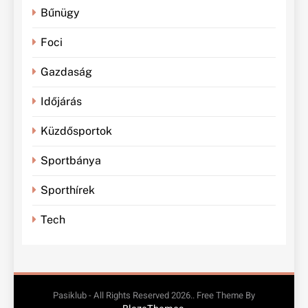
Bűnügy
Foci
Gazdaság
Időjárás
Küzdősportok
Sportbánya
Sporthírek
Tech
Pasiklub - All Rights Reserved 2026.. Free Theme By