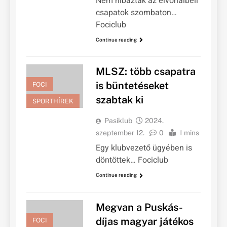
Nem hibáztak az élvonalbeli
csapatok szombaton…
Fociclub
Continue reading
MLSZ: több csapatra
is büntetéseket
FOCI
szabtak ki
SPORTHÍREK
Pasiklub
2024.
szeptember 12.
0
1 mins
Egy klubvezető ügyében is
döntöttek… Fociclub
Continue reading
Megvan a Puskás-
díjas magyar játékos
FOCI