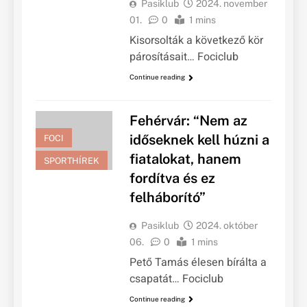
Pasiklub
2024. november
01.
0
1 mins
Kisorsolták a következő kör
párosításait… Fociclub
Continue reading
Fehérvár: “Nem az
időseknek kell húzni a
FOCI
fiatalokat, hanem
SPORTHÍREK
fordítva és ez
felháborító”
Pasiklub
2024. október
06.
0
1 mins
Pető Tamás élesen bírálta a
csapatát… Fociclub
Continue reading