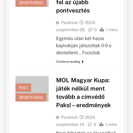
fel az újabb
SPORTHÍREK
pontvesztés
Pasiklub
2024.
szeptember 28.
0
1 mins
Egymás után két hazai
bajnokiján játszottak 0-0-s
döntetlent… Fociclub
Continue reading
MOL Magyar Kupa:
játék nélkül ment
FOCI
tovább a címvédő
SPORTHÍREK
Paks! – eredmények
Pasiklub
2024.
szeptember 14.
0
1 mins