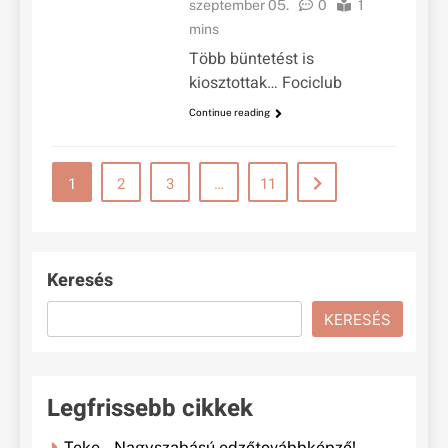
szeptember 05.
0
1
mins
Több büntetést is
kiosztottak… Fociclub
Continue reading
1
2
3
…
11
Keresés
KERESÉS
Legfrissebb cikkek
Teke – Nagyszabású edzőtovábbképző!