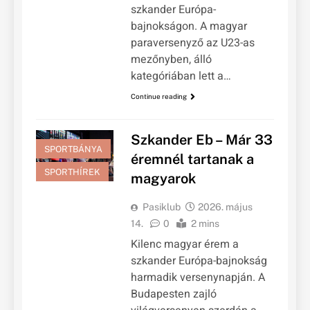
szkander Európa-
bajnokságon. A magyar
paraversenyző az U23-as
mezőnyben, álló
kategóriában lett a…
Continue reading
Szkander Eb – Már 33
SPORTBÁNYA
éremnél tartanak a
SPORTHÍREK
magyarok
Pasiklub
2026. május
14.
0
2 mins
Kilenc magyar érem a
szkander Európa-bajnokság
harmadik versenynapján. A
Budapesten zajló