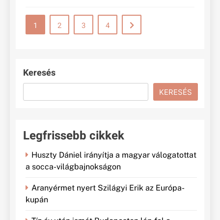
1
2
3
4
Keresés
KERESÉS
Legfrissebb cikkek
Huszty Dániel irányítja a magyar válogatottat
a socca-világbajnokságon
Aranyérmet nyert Szilágyi Erik az Európa-
kupán