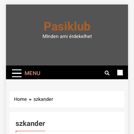
Skip
to
Pasiklub
content
MInden ami érdekelhet
MENU
Home
szkander
szkander