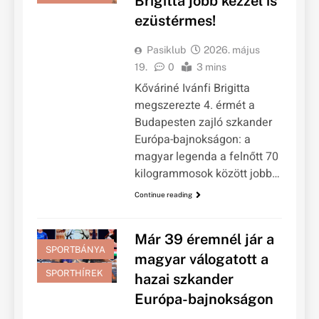
Brigitta jobb kézzel is
ezüstérmes!
Pasiklub
2026. május
19.
0
3 mins
Kőváriné Ivánfi Brigitta
megszerezte 4. érmét a
Budapesten zajló szkander
Európa-bajnokságon: a
magyar legenda a felnőtt 70
kilogrammosok között jobb…
Continue reading
Már 39 éremnél jár a
SPORTBÁNYA
magyar válogatott a
SPORTHÍREK
hazai szkander
Európa-bajnokságon