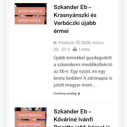
Szkander Eb –
SPORTBÁNYA
Krasnyánszki és
SPORTHÍREK
Verbóczki újabb
érmei
Pasiklub
2026. május
20.
0
1 mins
Újabb érmekkel gazdagodott
a szkanderes medálkollekció
az Eb-n. Egy ezüst, és egy
bronz kedden! A zárónapra is
jutott magyar érem…
Continue reading
Szkander Eb –
SPORTBÁNYA
Kőváriné Ivánfi
SPORTHÍREK