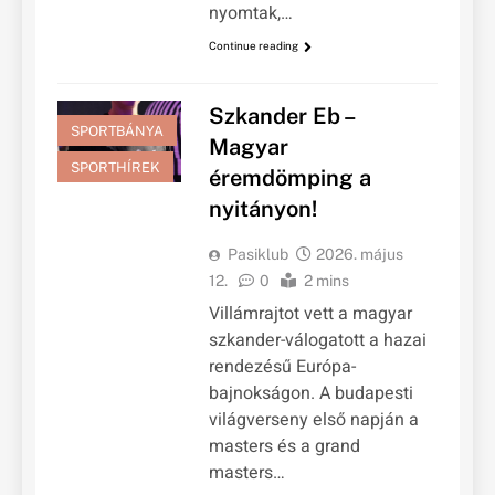
nyomtak,…
Continue reading
Szkander Eb –
SPORTBÁNYA
Magyar
SPORTHÍREK
éremdömping a
nyitányon!
Pasiklub
2026. május
12.
0
2 mins
Villámrajtot vett a magyar
szkander-válogatott a hazai
rendezésű Európa-
bajnokságon. A budapesti
világverseny első napján a
masters és a grand
masters…