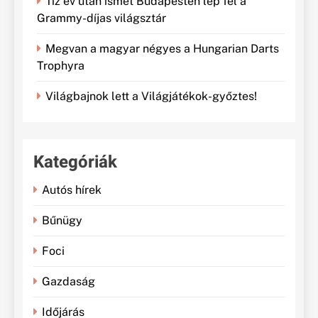
Tíz év után ismét Budapesten lép fel a
Grammy-díjas világsztár
Megvan a magyar négyes a Hungarian Darts
Trophyra
Világbajnok lett a Világjátékok-győztes!
Kategóriák
Autós hírek
Bűnügy
Foci
Gazdaság
Időjárás