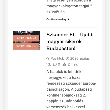
világversenyen szerdán a
magyar válogatott tagjai 5
ezüstöt és…
Continue reading
Szkander Eb – Újabb
SPORTBÁNYA
magyar sikerek
SPORTHÍREK
Budapesten!
Pasiklub
2026. május
13.
0
2 mins
A fiatalok is letették
névjegyüket a hazai
rendezésű szkander Európa-
bajnokságon. A budapesti
kontinensbajnokság 2.
napján az utánpótlás-
versenyzők bal kézzel