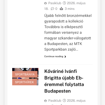
Pasiklub
2026. május
18.
0
3 mins
Újabb felnőtt bronzérmekkel
gyarapodott a kollekció
Továbbra is elképesztő
formában versenyez a
magyar szkander-válogatott
a Budapesten, az MTK
Sportparkban zajló…
Continue reading
Kőváriné Ivánfi
SPORTBÁNYA
Brigitta újabb Eb-
SPORTHÍREK
éremmel folytatta
Budapesten
Pasiklub
2026. május