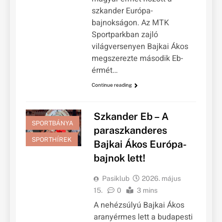
szkander Európa-
bajnokságon. Az MTK
Sportparkban zajló
világversenyen Bajkai Ákos
megszerezte második Eb-
érmét…
Continue reading
Szkander Eb – A
SPORTBÁNYA
paraszkanderes
SPORTHÍREK
Bajkai Ákos Európa-
bajnok lett!
Pasiklub
2026. május
15.
0
3 mins
A nehézsúlyú Bajkai Ákos
aranyérmes lett a budapesti