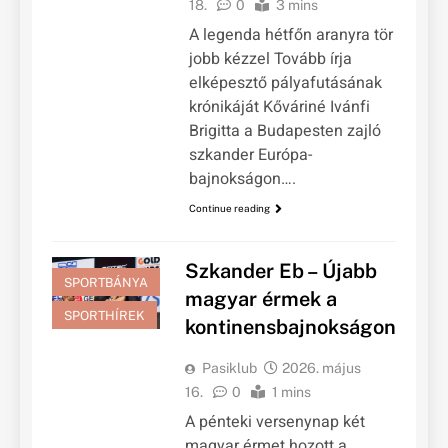
18.
0
3 mins
A legenda hétfőn aranyra tör
jobb kézzel Tovább írja
elképesztő pályafutásának
krónikáját Kőváriné Ivánfi
Brigitta a Budapesten zajló
szkander Európa-
bajnokságon….
Continue reading
Szkander Eb – Újabb
SPORTBÁNYA
magyar érmek a
SPORTHÍREK
kontinensbajnokságon
Pasiklub
2026. május
16.
0
1 mins
A pénteki versenynap két
magyar érmet hozott a