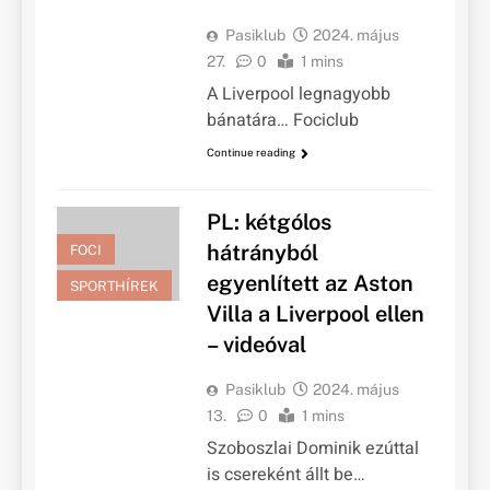
Pasiklub
2024. május
27.
0
1 mins
A Liverpool legnagyobb
bánatára… Fociclub
Continue reading
PL: kétgólos
hátrányból
FOCI
egyenlített az Aston
SPORTHÍREK
Villa a Liverpool ellen
– videóval
Pasiklub
2024. május
13.
0
1 mins
Szoboszlai Dominik ezúttal
is csereként állt be…