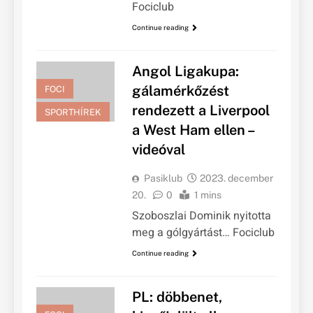
Fociclub
Continue reading
Angol Ligakupa:
gálamérkőzést
FOCI
rendezett a Liverpool
SPORTHÍREK
a West Ham ellen –
videóval
Pasiklub
2023. december
20.
0
1 mins
Szoboszlai Dominik nyitotta
meg a gólgyártást… Fociclub
Continue reading
PL: döbbenet,