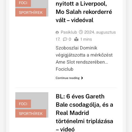
nyitott a Liverpool,
FOCI
Mo Salah rekorderré
SPORTHÍREK
vált – videóval
Pasiklub
2024. augusztus
17.
0
1 mins
Szoboszlai Dominik
végigjátszotta a mérkőzést
Arne Slot rendszerében…
Fociclub
Continue reading
BL: 6 éves Gareth
Bale csodagólja, és a
FOCI
Real Madrid
SPORTHÍREK
történelmi triplázása
– videó