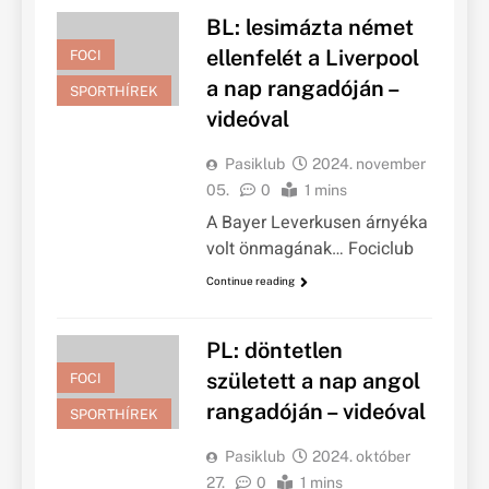
BL: lesimázta német
ellenfelét a Liverpool
FOCI
a nap rangadóján –
SPORTHÍREK
videóval
Pasiklub
2024. november
05.
0
1 mins
A Bayer Leverkusen árnyéka
volt önmagának… Fociclub
Continue reading
PL: döntetlen
született a nap angol
FOCI
rangadóján – videóval
SPORTHÍREK
Pasiklub
2024. október
27.
0
1 mins