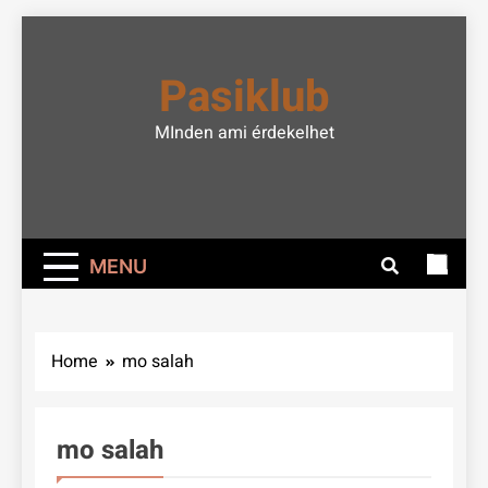
Skip
to
Pasiklub
content
MInden ami érdekelhet
MENU
Home
mo salah
mo salah