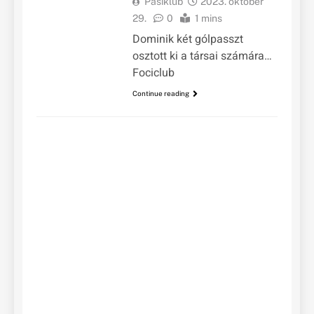
Pasiklub
2023. október
29.
0
1 mins
Dominik két gólpasszt
osztott ki a társai számára…
Fociclub
Continue reading
FOCI
SPORTHÍREK
PL
gy
a 
he
Liv
P
sze
min
Az 