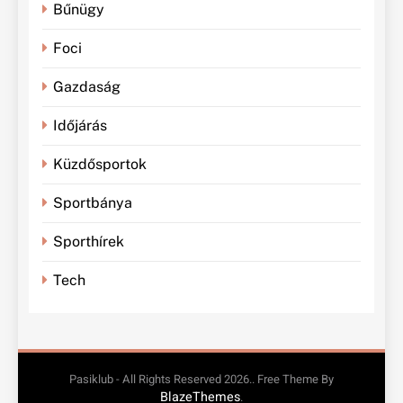
Bűnügy
Foci
Gazdaság
Időjárás
Küzdősportok
Sportbánya
Sporthírek
Tech
Pasiklub - All Rights Reserved 2026.. Free Theme By
BlazeThemes
.