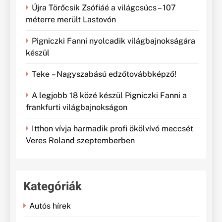
Újra Törőcsik Zsófiáé a világcsúcs – 107
méterre merült Lastovón
Pigniczki Fanni nyolcadik világbajnokságára
készül
Teke – Nagyszabású edzőtovábbképző!
A legjobb 18 közé készül Pigniczki Fanni a
frankfurti világbajnokságon
Itthon vívja harmadik profi ökölvívó meccsét
Veres Roland szeptemberben
Kategóriák
Autós hírek