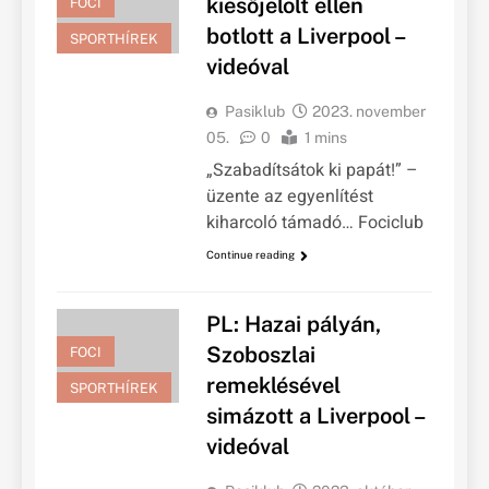
kiesőjelölt ellen
FOCI
botlott a Liverpool –
SPORTHÍREK
videóval
Pasiklub
2023. november
05.
0
1 mins
„Szabadítsátok ki papát!” –
üzente az egyenlítést
kiharcoló támadó… Fociclub
Continue reading
PL: Hazai pályán,
Szoboszlai
FOCI
remeklésével
SPORTHÍREK
simázott a Liverpool –
videóval