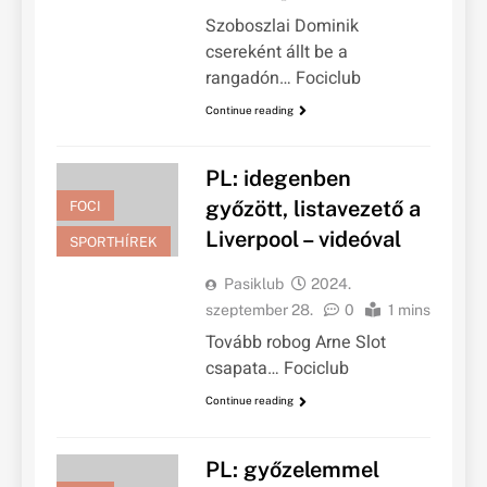
Szoboszlai Dominik
csereként állt be a
rangadón… Fociclub
Continue reading
PL: idegenben
győzött, listavezető a
FOCI
Liverpool – videóval
SPORTHÍREK
Pasiklub
2024.
szeptember 28.
0
1 mins
Tovább robog Arne Slot
csapata… Fociclub
Continue reading
PL: győzelemmel