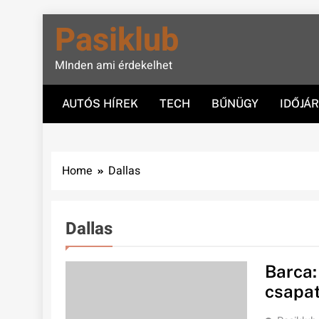
Skip
Pasiklub
to
content
MInden ami érdekelhet
AUTÓS HÍREK
TECH
BŰNÜGY
IDŐJÁ
Home
Dallas
Dallas
Barca:
csapat