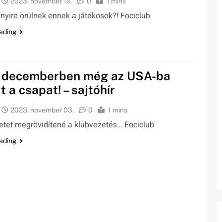
2023. november 19.
0
1 mins
yire örülnek ennek a játékosok?! Fociclub
ading
: decemberben még az USA-ba
t a csapat! – sajtóhír
2023. november 03.
0
1 mins
netet megrövidítené a klubvezetés… Fociclub
ading